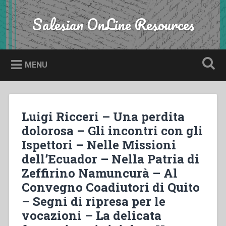
Skip
to
Salesian OnLine Resources
Search
content
MENU
Luigi Ricceri – Una perdita
dolorosa – Gli incontri con gli
Ispettori – Nelle Missioni
dell’Ecuador – Nella Patria di
Zeffirino Namuncurà – Al
Convegno Coadiutori di Quito
– Segni di ripresa per le
vocazioni – La delicata