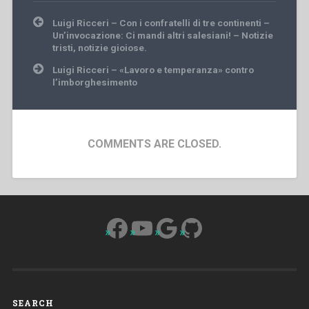
Post
Luigi Ricceri – Con i confratelli di tre continenti –
navigation
Un’invocazione: Ci mandi altri salesiani! – Notizie
tristi, notizie gioiose.
Luigi Ricceri – «Lavoro e temperanza» contro
l’imborghesimento
COMMENTS ARE CLOSED.
Facebook
YouTube
Google
GitHub
SEARCH