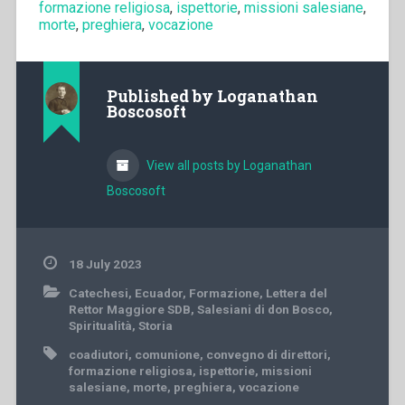
formazione religiosa
,
ispettorie
,
missioni salesiane
,
morte
,
preghiera
,
vocazione
Published by
Loganathan
Boscosoft
View all posts by Loganathan
Boscosoft
18 July 2023
Catechesi
,
Ecuador
,
Formazione
,
Lettera del
Rettor Maggiore SDB
,
Salesiani di don Bosco
,
Spiritualità
,
Storia
coadiutori
,
comunione
,
convegno di direttori
,
formazione religiosa
,
ispettorie
,
missioni
salesiane
,
morte
,
preghiera
,
vocazione