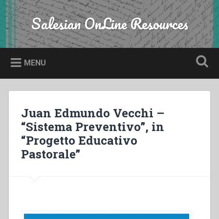
Skip
to
Salesian OnLine Resources
Search
content
MENU
Juan Edmundo Vecchi –
“Sistema Preventivo”, in
“Progetto Educativo
Pastorale”