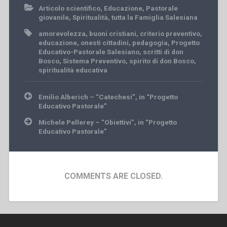
Articolo scientifico
,
Educazione
,
Pastorale
giovanile
,
Spiritualità
,
tutta la Famiglia Salesiana
amorevolezza
,
buoni cristiani
,
criterio preventivo
,
educazione
,
onesti cittadini
,
pedagogia
,
Progetto
Educativo-Pastorale Salesiano
,
scritti di don
Bosco
,
Sistema Preventivo
,
spirito di don Bosco
,
spiritualità educativa
Post
Emilio Alberich – “Catechesi”, in “Progetto
navigation
Educativo Pastorale”
Michele Pellerey – “Obiettivi”, in “Progetto
Educativo Pastorale”
COMMENTS ARE CLOSED.