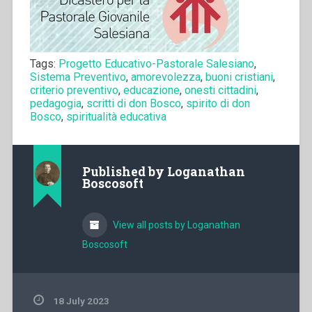
Tags:
Progetto Educativo-Pastorale Salesiano
,
Sistema Preventivo
,
amorevolezza
,
buoni cristiani
,
criterio preventivo
,
educazione
,
onesti cittadini
,
pedagogia
,
scritti di don Bosco
,
spirito di don
Bosco
,
spiritualità educativa
Published by
Loganathan
Boscosoft
View all posts by Loganathan
Boscosoft
18 July 2023