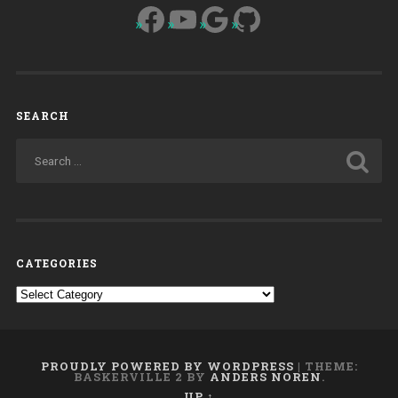
Facebook
YouTube
Google
GitHub
SEARCH
CATEGORIES
Categories
PROUDLY POWERED BY WORDPRESS
|
THEME:
BASKERVILLE 2 BY
ANDERS NOREN
.
UP ↑