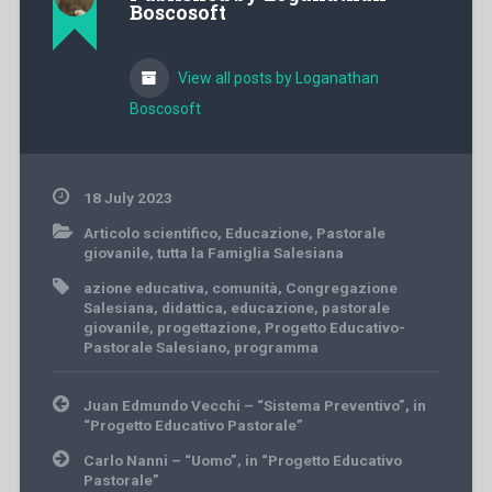
Boscosoft
View all posts by Loganathan
Boscosoft
18 July 2023
Articolo scientifico
,
Educazione
,
Pastorale
giovanile
,
tutta la Famiglia Salesiana
azione educativa
,
comunità
,
Congregazione
Salesiana
,
didattica
,
educazione
,
pastorale
giovanile
,
progettazione
,
Progetto Educativo-
Pastorale Salesiano
,
programma
Post
Juan Edmundo Vecchi – “Sistema Preventivo”, in
navigation
“Progetto Educativo Pastorale”
Carlo Nanni – “Uomo”, in “Progetto Educativo
Pastorale”