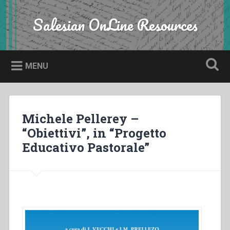
Skip
to
Salesian OnLine Resources
Search
content
MENU
Michele Pellerey –
“Obiettivi”, in “Progetto
Educativo Pastorale”