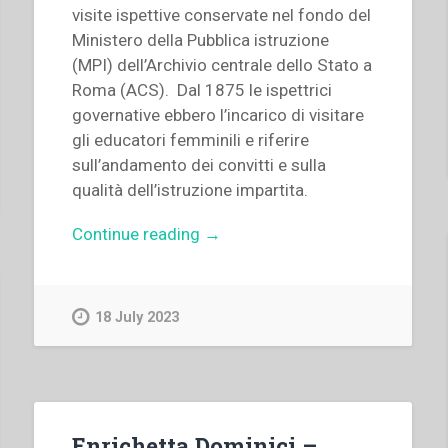
visite ispettive conservate nel fondo del
Ministero della Pubblica istruzione
(MPI) dell’Archivio centrale dello Stato a
Roma (ACS). Dal 1875 le ispettrici
governative ebbero l’incarico di visitare
gli educatori femminili e riferire
sull’andamento dei convitti e sulla
qualità dell’istruzione impartita.
“Grazia
Continue reading
→
Loparco
–
L’attività
18 July 2023
educativa
delle
Figlie
di
Maria
Enrichetta Dominici –