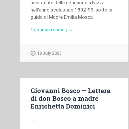
assistente delle educande a Nizza,
nell’anno scolastico 1892-93, sotto la
guida di Madre Emilia Mosca.
“Clelia
Continue reading
→
Genghini
–
Un
18 July 2023
anno
di
assistenza
sotto
la
Giovanni Bosco – Lettera
guida
di don Bosco a madre
di
Enrichetta Dominici
Madre
Assistente
Suor