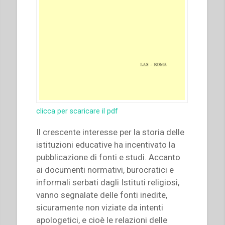
di
spiritualità
salesiana.
Nuova
serie-
5””
clicca per scaricare il pdf
Il crescente interesse per la storia delle
istituzioni educative ha incentivato la
pubblicazione di fonti e studi. Accanto
ai documenti normativi, burocratici e
informali serbati dagli Istituti religiosi,
vanno segnalate delle fonti inedite,
sicuramente non viziate da intenti
apologetici, e cioè le relazioni delle