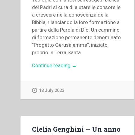
dei Padri si cura di aiutare le consorelle
a crescere nella conoscenza della
Bibbia, rilanciando la loro formazione a
partire dalla Parola di Dio. Un cammino
di formazione permanente denominato
“Progetto Gerusalemme”, iniziato
proprio in Terra Santa.
“Maria
Continue reading
→
Ko
Ha
Fong
18 July 2023
–
“Sintonizzarsi
con
il
cuore
Clelia Genghini – Un anno
di