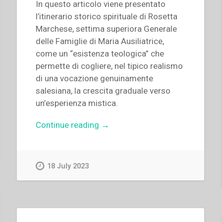
In questo articolo viene presentato
l’itinerario storico spirituale di Rosetta
Marchese, settima superiora Generale
delle Famiglie di Maria Ausiliatrice,
come un “esistenza teologica” che
permette di cogliere, nel tipico realismo
di una vocazione genuinamente
salesiana, la crescita graduale verso
un’esperienza mistica.
“María
Continue reading
→
Esther
Posada
–
18 July 2023
“«L’amore
ci
brucia
man