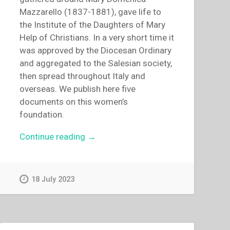
Mazzarello (1837-1881), gave life to
the Institute of the Daughters of Mary
Help of Christians. In a very short time it
was approved by the Diocesan Ordinary
and aggregated to the Salesian society,
then spread throughout Italy and
overseas. We publish here five
documents on this women’s
foundation.
“Giovanni
Continue reading
→
Bosco
–
The
18 July 2023
Institute
of
the
Daughters