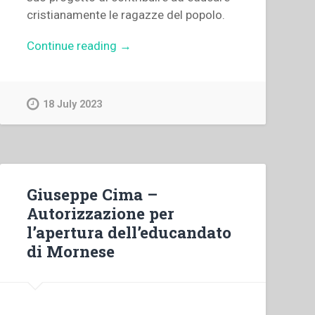
cristianamente le ragazze del popolo.
“Piera
Continue reading
→
Cavaglià
–
Verbale
18 July 2023
di
fondazione
dell’istituto
FMA”
Giuseppe Cima –
Autorizzazione per
l’apertura dell’educandato
di Mornese