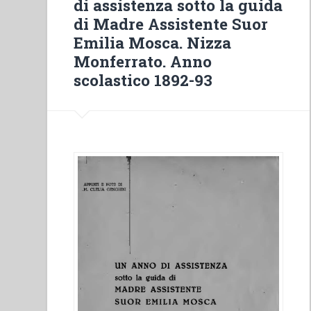
di assistenza sotto la guida
Dio
di Madre Assistente Suor
attraverso
Emilia Mosca. Nizza
la
Monferrato. Anno
sua
scolastico 1892-93
parola”
in
“Quaderni
di
spiritualità
salesiana.
Nuova
serie-
6””