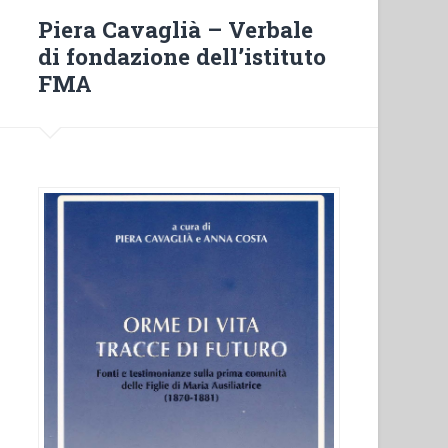
of
Piera Cavaglià – Verbale
Mary
di fondazione dell’istituto
Help
FMA
of
christians”