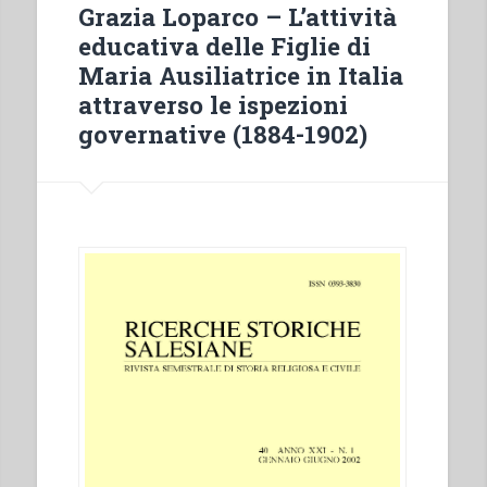
mano
Grazia Loparco – L’attività
fino
educativa delle Figlie di
agli
Maria Ausiliatrice in Italia
ultimi
attraverso le ispezioni
angoli
governative (1884-1902)
della
nostra
esistenza».
Rosetta
Marchese
(1922-
1984)
una
vita
sigillata
dall’amore”
in
“Quaderni