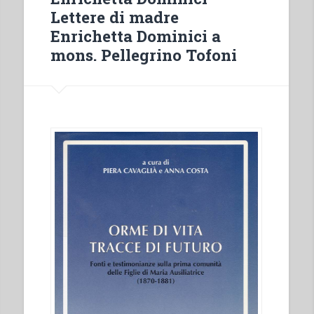
Ausiliatrice
Lettere di madre
in
Enrichetta Dominici a
Italia
mons. Pellegrino Tofoni
attraverso
le
ispezioni
governative
(1884-
1902)”