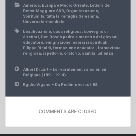
America
,
Europa e Medio Oriente
,
Lettera del
Rettor Maggiore SDB
,
Organizzazione
,
Spiritualità
,
tutta la Famiglia Salesiana
,
Universale-mondiale
beatificazione
,
casa religiosa
,
convegno di
direttori
,
Don Bosco padre e maestro dei giovani
,
educatore
,
emigrazione
,
esercizi spirituali
,
Filippo Rinaldi
,
formazione educatori
,
formazione
religiosa
,
ispettorie
,
oratorio
,
santità
,
udienza
Post
Albert Druart – Le recrutement salésien en
navigation
Belgique (1891-1914)
Egidio Viganò – Da Pechino verso l‘88
COMMENTS ARE CLOSED.