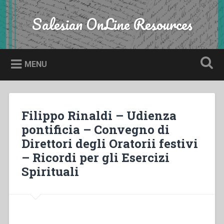
Skip
to
Salesian OnLine Resources
Search
content
MENU
Filippo Rinaldi – Udienza
pontificia – Convegno di
Direttori degli Oratorii festivi
– Ricordi per gli Esercizi
Spirituali