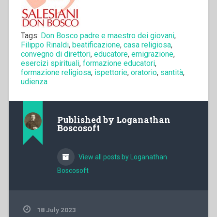
Tags:
Don Bosco padre e maestro dei giovani
,
Filippo Rinaldi
,
beatificazione
,
casa religiosa
,
convegno di direttori
,
educatore
,
emigrazione
,
esercizi spirituali
,
formazione educatori
,
formazione religiosa
,
ispettorie
,
oratorio
,
santità
,
udienza
Published by
Loganathan
Boscosoft
View all posts by Loganathan
Boscosoft
18 July 2023