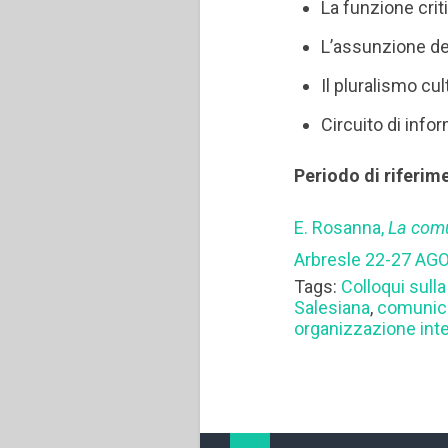
La funzione cri
L’assunzione dei
Il pluralismo cul
Circuito di inf
Periodo di riferim
E. Rosanna,
La comu
Arbresle 22-27 AG
Tags:
Colloqui sulla
Salesiana
,
comunic
organizzazione int