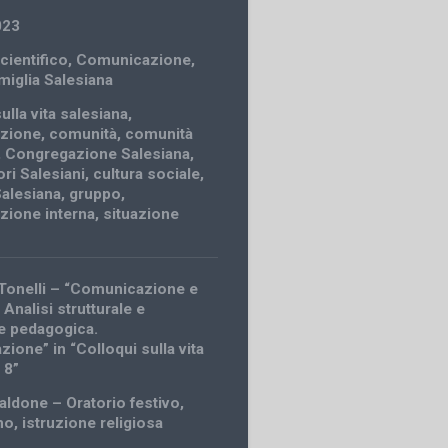
023
cientifico
,
Comunicazione
,
amiglia Salesiana
ulla vita salesiana
,
zione
,
comunità
,
comunità
,
Congregazione Salesiana
,
ri Salesiani
,
cultura sociale
,
Salesiana
,
gruppo
,
zione interna
,
situazione
Tonelli – “Comunicazione e
Analisi strutturale e
ne pedagogica.
ione” in “Colloqui sulla vita
 8”
aldone – Oratorio festivo,
o, istruzione religiosa