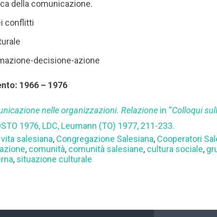
tica della comunicazione.
 conflitti
turale
ormazione-decisione-azione
ento: 1966 – 1976
nicazione nelle organizzazioni. Relazione
in “
Colloqui sul
OSTO 1976, LDC, Leumann (TO) 1977, 211-233.
 vita salesiana
,
Congregazione Salesiana
,
Cooperatori Sal
azione
,
comunità
,
comunità salesiane
,
cultura sociale
,
gr
erna
,
situazione culturale