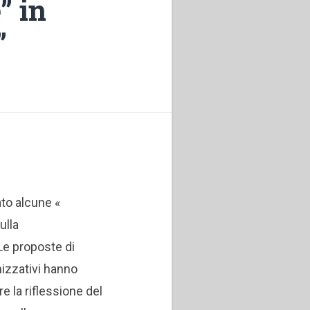
” in
”
to alcune «
ulla
e proposte di
nizzativi hanno
e la riflessione del