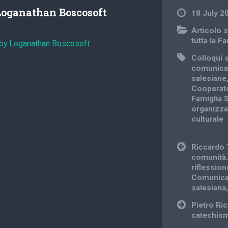
Loganathan Boscosoft
18 July 2
Articolo s
tutta la F
 by Loganathan Boscosoft
Colloqui s
comunica
salesiane
Cooperato
Famiglia 
organizza
culturale
Post
Riccardo 
navigation
comunità. 
riflessio
Comunicaz
salesiana,
Pietro Ric
catechism