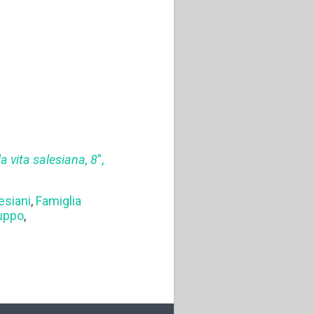
la vita salesiana, 8
”,
esiani
,
Famiglia
uppo
,