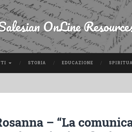
Salesian OnLine Resource
NTI
STORIA
EDUCAZIONE
SPIRITU
Rosanna – “La comunic