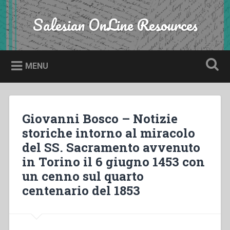
Skip
to
Salesian OnLine Resources
Search
content
MENU
Giovanni Bosco – Notizie
storiche intorno al miracolo
del SS. Sacramento avvenuto
in Torino il 6 giugno 1453 con
un cenno sul quarto
centenario del 1853