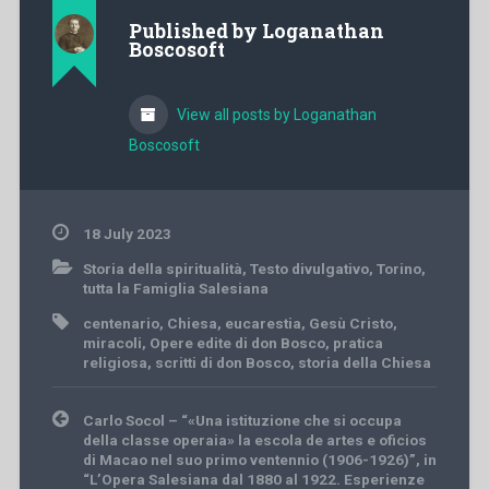
Published by
Loganathan
Boscosoft
View all posts by Loganathan
Boscosoft
18 July 2023
Storia della spiritualità
,
Testo divulgativo
,
Torino
,
tutta la Famiglia Salesiana
centenario
,
Chiesa
,
eucarestia
,
Gesù Cristo
,
miracoli
,
Opere edite di don Bosco
,
pratica
religiosa
,
scritti di don Bosco
,
storia della Chiesa
Post
Carlo Socol – “«Una istituzione che si occupa
navigation
della classe operaia» la escola de artes e oficios
di Macao nel suo primo ventennio (1906-1926)”, in
“L’Opera Salesiana dal 1880 al 1922. Esperienze