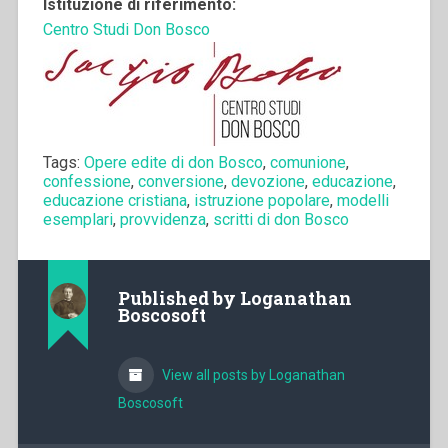
Istituzione di riferimento:
Centro Studi Don Bosco
Tags:
Opere edite di don Bosco
,
comunione
,
confessione
,
conversione
,
devozione
,
educazione
,
educazione cristiana
,
istruzione popolare
,
modelli
esemplari
,
provvidenza
,
scritti di don Bosco
Published by
Loganathan
Boscosoft
View all posts by Loganathan
Boscosoft