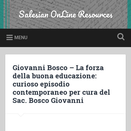
Skip
to
Salesian OnLine Resources
Search
content
MENU
Giovanni Bosco – La forza
della buona educazione:
curioso episodio
contemporaneo per cura del
Sac. Bosco Giovanni