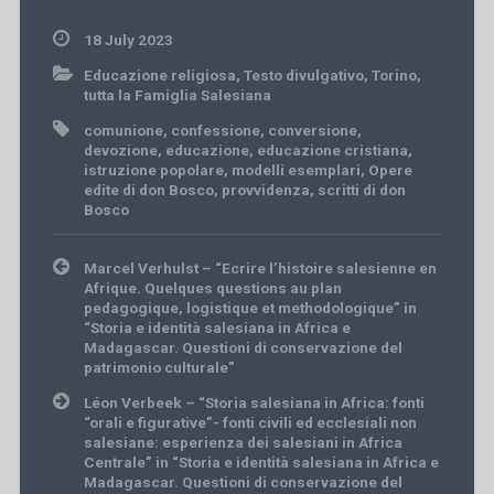
18 July 2023
Educazione religiosa
,
Testo divulgativo
,
Torino
,
tutta la Famiglia Salesiana
comunione
,
confessione
,
conversione
,
devozione
,
educazione
,
educazione cristiana
,
istruzione popolare
,
modelli esemplari
,
Opere
edite di don Bosco
,
provvidenza
,
scritti di don
Bosco
Post
Marcel Verhulst – “Ecrire l’histoire salesienne en
navigation
Afrique. Quelques questions au plan
pedagogique, logistique et methodologique” in
“Storia e identità salesiana in Africa e
Madagascar. Questioni di conservazione del
patrimonio culturale”
Léon Verbeek – “Storia salesiana in Africa: fonti
“orali e figurative”- fonti civili ed ecclesiali non
salesiane: esperienza dei salesiani in Africa
Centrale” in “Storia e identità salesiana in Africa e
Madagascar. Questioni di conservazione del