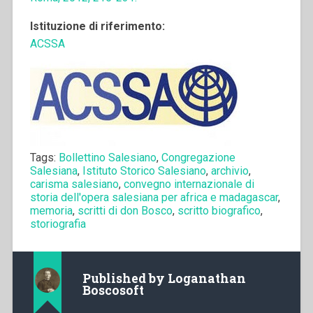
Istituzione di riferimento:
ACSSA
Tags:
Bollettino Salesiano
,
Congregazione
Salesiana
,
Istituto Storico Salesiano
,
archivio
,
carisma salesiano
,
convegno internazionale di
storia dell'opera salesiana per africa e madagascar
,
memoria
,
scritti di don Bosco
,
scritto biografico
,
storiografia
Published by
Loganathan
Boscosoft