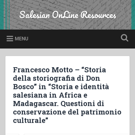
Skip
to
Salesian OnLine Resources
Search
content
MENU
Francesco Motto – “Storia
della storiografia di Don
Bosco” in “Storia e identità
salesiana in Africa e
Madagascar. Questioni di
conservazione del patrimonio
culturale”