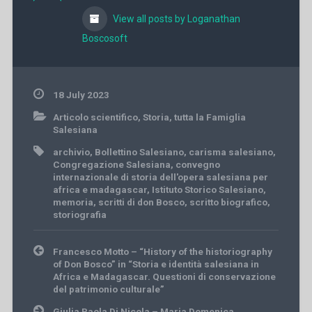
View all posts by Loganathan
Boscosoft
18 July 2023
Articolo scientifico
,
Storia
,
tutta la Famiglia
Salesiana
archivio
,
Bollettino Salesiano
,
carisma salesiano
,
Congregazione Salesiana
,
convegno
internazionale di storia dell'opera salesiana per
africa e madagascar
,
Istituto Storico Salesiano
,
memoria
,
scritti di don Bosco
,
scritto biografico
,
storiografia
Post
Francesco Motto – “History of the historiography
navigation
of Don Bosco” in “Storia e identità salesiana in
Africa e Madagascar. Questioni di conservazione
del patrimonio culturale”
Giulia Paola Di Nicola – Maria Domenica