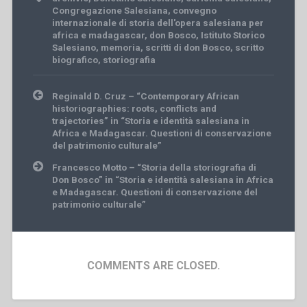
Congregazione Salesiana
,
convegno
internazionale di storia dell'opera salesiana per
africa e madagascar
,
don Bosco
,
Istituto Storico
Salesiano
,
memoria
,
scritti di don Bosco
,
scritto
biografico
,
storiografia
Post
Reginald D. Cruz – “Contemporary African
navigation
historiographies: roots, conflicts and
trajectories” in “Storia e identità salesiana in
Africa e Madagascar. Questioni di conservazione
del patrimonio culturale”
Francesco Motto – “Storia della storiografia di
Don Bosco” in “Storia e identità salesiana in Africa
e Madagascar. Questioni di conservazione del
patrimonio culturale”
COMMENTS ARE CLOSED.