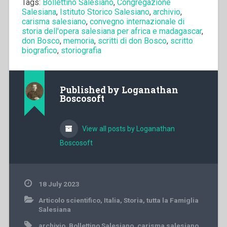
Tags:
Bollettino Salesiano
,
Congregazione
Salesiana
,
Istituto Storico Salesiano
,
archivio
,
carisma salesiano
,
convegno internazionale di
storia dell'opera salesiana per africa e madagascar
,
don Bosco
,
memoria
,
scritti di don Bosco
,
scritto
biografico
,
storiografia
Published by
Loganathan
Boscosoft
View all posts by Loganathan
Boscosoft
18 July 2023
Articolo scientifico
,
Italia
,
Storia
,
tutta la Famiglia
Salesiana
archivio
,
Bollettino Salesiano
,
carisma salesiano
,