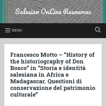
Skip
to
Salesian OnLine Resources
Search
content
MENU
Francesco Motto – “History of
the historiography of Don
Bosco” in “Storia e identità
salesiana in Africa e
Madagascar. Questioni di
conservazione del patrimonio
culturale”