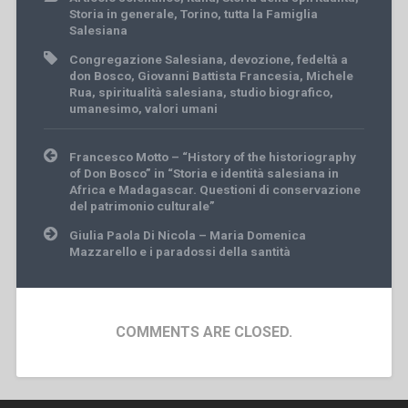
Storia in generale
,
Torino
,
tutta la Famiglia
Salesiana
Congregazione Salesiana
,
devozione
,
fedeltà a
don Bosco
,
Giovanni Battista Francesia
,
Michele
Rua
,
spiritualità salesiana
,
studio biografico
,
umanesimo
,
valori umani
Post
Francesco Motto – “History of the historiography
navigation
of Don Bosco” in “Storia e identità salesiana in
Africa e Madagascar. Questioni di conservazione
del patrimonio culturale”
Giulia Paola Di Nicola – Maria Domenica
Mazzarello e i paradossi della santità
COMMENTS ARE CLOSED.