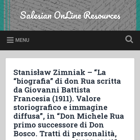
Skip
to
Salesian OnLine Resources
Search
content
MENU
Stanisław Zimniak – “La
“biografia” di don Rua scritta
da Giovanni Battista
Francesia (1911). Valore
storiografico e immagine
diffusa”, in “Don Michele Rua
primo successore di Don
Bosco. Tratti di personalità,