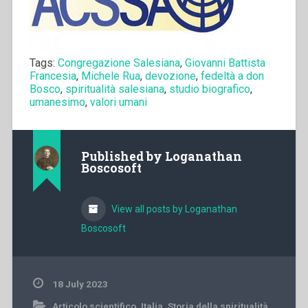
Tags:
Congregazione Salesiana
,
Giovanni Battista
Francesia
,
Michele Rua
,
devozione
,
fedeltà a don
Bosco
,
spiritualità salesiana
,
studio biografico
,
umanesimo
,
valori umani
Published by
Loganathan
Boscosoft
View all posts by Loganathan
Boscosoft
18 July 2023
Articolo scientifico
,
Italia
,
Storia della spiritualità
,