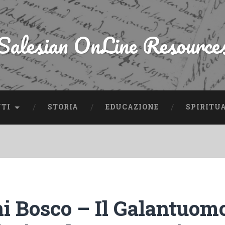
Salesian OnLine Resource
NTI
STORIA
EDUCAZIONE
SPIRITU
i Bosco – Il Galantuomo