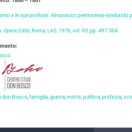
ento: 1860 – 1861
uomo e le sue profezie. Almanacco piemontese-lombardo 
n:
Opere Edite
, Roma, LAS, 1976, vol. XII, pp. 497-504.
rimento:
Bosco
di don Bosco
,
famiglia
,
guerra
,
morte
,
politica
,
profezia
,
scr