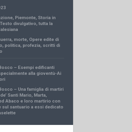
023
zione
,
Piemonte
,
Storia in
Testo divulgativo
,
tutta la
Salesiana
guerra
,
morte
,
Opere edite di
o
,
politica
,
profezia
,
scritti di
o
Bosco – Esempi edificanti
specialmente alla gioventù-Ai
ori
Bosco – Una famiglia di martiri
 de’ Santi Mario, Marta,
ed Abaco e loro martirio con
 sul santuario a essi dedicato
selette