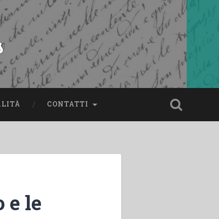
s
ALITÀ
CONTATTI
 e le