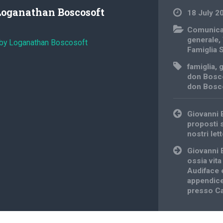
Loganathan Boscosoft
18 July 2
Comunica
generale
,
 by Loganathan Boscosoft
Famiglia 
famiglia
,
don Bosc
don Bosc
Post
Giovanni 
navigation
proposti 
nostri lett
Giovanni 
ossia vita
Audiface 
appendice
presso Ca