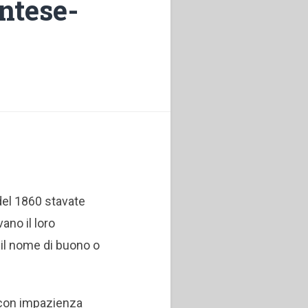
ntese-
 del 1860 stavate
ano il loro
il nome di buono o
 con impazienza