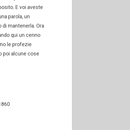
posito. E voi aveste
na parola, un
 di mantenerla. Ora
 dando qui un cenno
no le profezie
o poi alcune cose
 1860