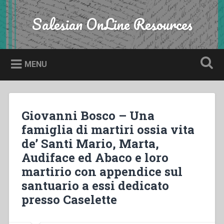
Skip
to
Salesian OnLine Resources
Search
content
MENU
Giovanni Bosco – Una
famiglia di martiri ossia vita
de’ Santi Mario, Marta,
Audiface ed Abaco e loro
martirio con appendice sul
santuario a essi dedicato
presso Caselette