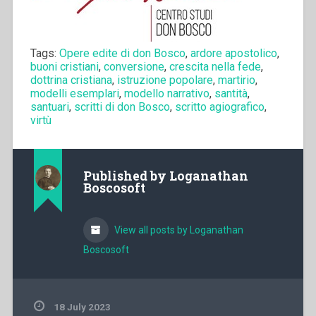
Tags:
Opere edite di don Bosco
,
ardore apostolico
,
buoni cristiani
,
conversione
,
crescita nella fede
,
dottrina cristiana
,
istruzione popolare
,
martirio
,
modelli esemplari
,
modello narrativo
,
santità
,
santuari
,
scritti di don Bosco
,
scritto agiografico
,
virtù
Published by
Loganathan
Boscosoft
View all posts by Loganathan
Boscosoft
18 July 2023