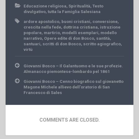
Educazione religiosa
,
Spiritualità
,
Testo
divulgativo
,
tutta la Famiglia Salesiana
ardore apostolico
,
buoni cristiani
,
conversione
,
crescita nella fede
,
dottrina cristiana
,
istruzione
popolare
,
martirio
,
modelli esemplari
,
modello
narrativo
,
Opere edite di don Bosco
,
santità
,
santuari
,
scritti di don Bosco
,
scritto agiografico
,
virtù
Post
Giovanni Bosco – Il Galantuomo e le sue profezie.
navigation
Almanacco piemontese-lombardo pel 1861
Giovanni Bosco – Cenno biografico sul giovanetto
Magone Michele allievo dell’oratorio di San
Francesco di Sales
COMMENTS ARE CLOSED.