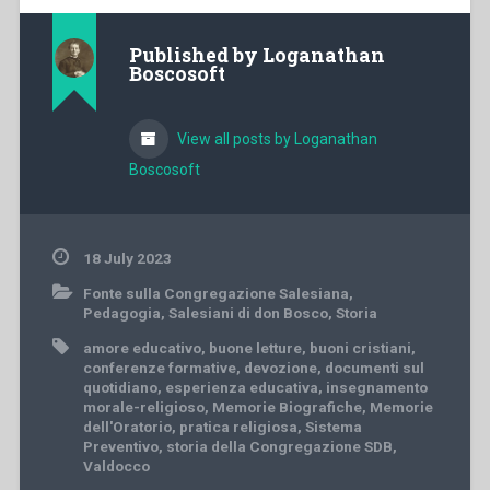
Published by
Loganathan
Boscosoft
View all posts by Loganathan
Boscosoft
18 July 2023
Fonte sulla Congregazione Salesiana
,
Pedagogia
,
Salesiani di don Bosco
,
Storia
amore educativo
,
buone letture
,
buoni cristiani
,
conferenze formative
,
devozione
,
documenti sul
quotidiano
,
esperienza educativa
,
insegnamento
morale-religioso
,
Memorie Biografiche
,
Memorie
dell'Oratorio
,
pratica religiosa
,
Sistema
Preventivo
,
storia della Congregazione SDB
,
Valdocco