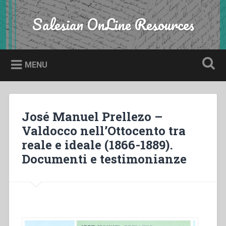
Skip
to
Salesian OnLine Resources
Search
content
MENU
José Manuel Prellezo –
Valdocco nell’Ottocento tra
reale e ideale (1866-1889).
Documenti e testimonianze