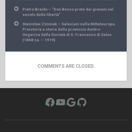
Post
Pietro Braido – “Don Bosco prete dei giovani nel
navigation
secolo delle libertà”
Stanisław Zimniak – Salesiani nella Mitteleuropa.
Preistoria e storia della provincia Austro-
Ungarica della Società di S. Francesco di Sales
(1868 ca. – 1919)
COMMENTS ARE CLOSED.
Facebook
YouTube
Google
GitHub