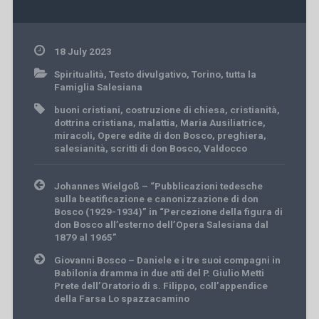
18 July 2023
Spiritualità
,
Testo divulgativo
,
Torino
,
tutta la
Famiglia Salesiana
buoni cristiani
,
costruzione di chiesa
,
cristianità
,
dottrina cristiana
,
malattia
,
Maria Ausiliatrice
,
miracoli
,
Opere edite di don Bosco
,
preghiera
,
salesianità
,
scritti di don Bosco
,
Valdocco
Post
Johannes Wielgoß – “Pubblicazioni tedesche
navigation
sulla beatificazione e canonizzazione di don
Bosco (1929-1934)” in “Percezione della figura di
don Bosco all’esterno dell’Opera Salesiana dal
1879 al 1965”
Giovanni Bosco – Daniele e i tre suoi compagni in
Babilonia dramma in due atti del P. Giulio Metti
Prete dell’Oratorio di s. Filippo, coll’appendice
della Farsa Lo spazzacamino