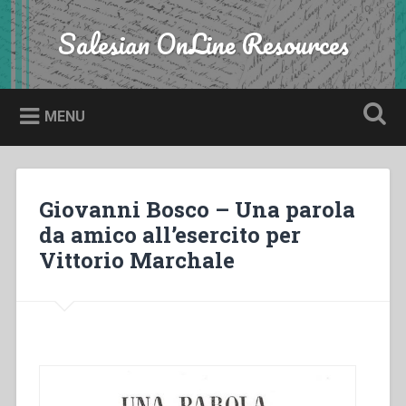
Skip
to
Salesian OnLine Resources
Search
content
MENU
Giovanni Bosco – Una parola
da amico all’esercito per
Vittorio Marchale