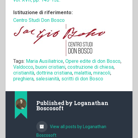
Istituzione di riferimento:
Centro Studi Don Bosco
Tags:
Maria Ausiliatrice
,
Opere edite di don Bosco
,
Valdocco
,
buoni cristiani
,
costruzione di chiesa
,
cristianità
,
dottrina cristiana
,
malattia
,
miracoli
,
preghiera
,
salesianità
,
scritti di don Bosco
Published by
Loganathan
Boscosoft
View all posts by Loganathan
Boscosoft