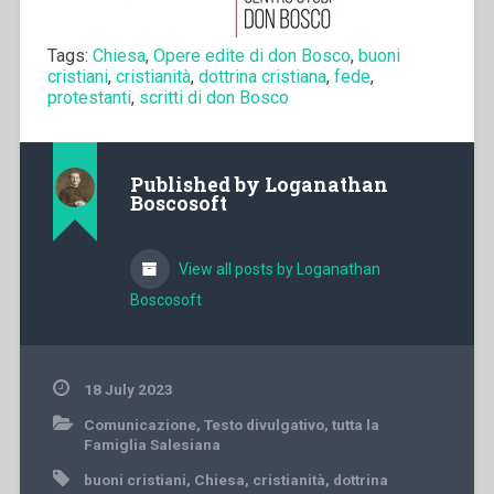
Tags:
Chiesa
,
Opere edite di don Bosco
,
buoni
cristiani
,
cristianità
,
dottrina cristiana
,
fede
,
protestanti
,
scritti di don Bosco
Published by
Loganathan
Boscosoft
View all posts by Loganathan
Boscosoft
18 July 2023
Comunicazione
,
Testo divulgativo
,
tutta la
Famiglia Salesiana
buoni cristiani
,
Chiesa
,
cristianità
,
dottrina