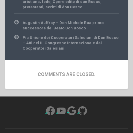
cristiana
,
fede
,
Opere edite di don Bosco
,
protestanti
,
scritti di don Bosco
Post
Augustin Auffray – Don Michele Rua primo
navigation
successore del Beato Don Bosco
Pia Unione dei Cooperatori Salesiani di Don Bosco
– Atti del III Congresso Internazionale dei
Cooperatori Salesiani
COMMENTS ARE CLOSED.
Facebook
YouTube
Google
GitHub