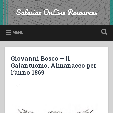
Skip
to
Salesian OnLine Resources
Search
content
MENU
Giovanni Bosco – Il
Galantuomo. Almanacco per
l’anno 1869