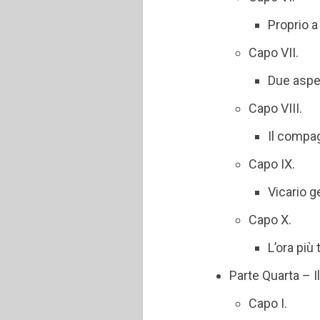
Proprio a
Capo VII.
Due aspet
Capo VIII.
Il compag
Capo IX.
Vicario g
Capo X.
L’ora più 
Parte Quarta – 
Capo I.