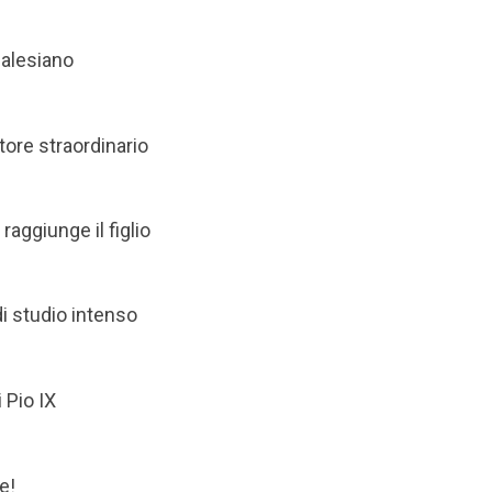
Salesiano
tore straordinario
raggiunge il figlio
di studio intenso
i Pio IX
e!