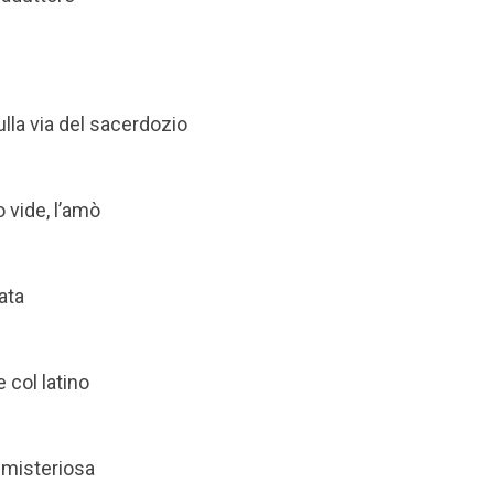
lla via del sacerdozio
 vide, l’amò
ata
e col latino
 misteriosa