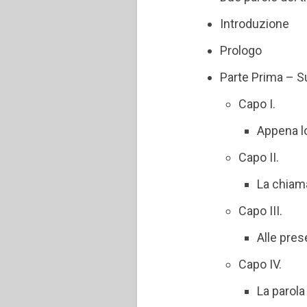
Introduzione
Prologo
Parte Prima – Su
Capo I.
Appena lo
Capo II.
La chiam
Capo III.
Alle pres
Capo IV.
La parola