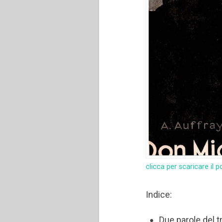
clicca per scaricare il p
Indice:
Due parole del t