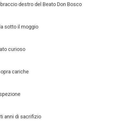
l braccio destro del Beato Don Bosco
la sotto il moggio
ato curioso
sopra cariche
’ispezione
i anni di sacrifizio