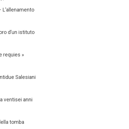
– L’allenamento
’oro d’un istituto
re requies »
entidue Salesiani
 a ventisei anni
 della tomba