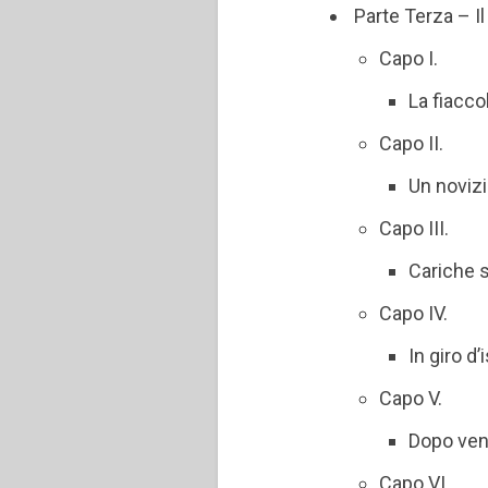
Parte Terza – I
Capo I.
La fiacco
Capo II.
Un novizi
Capo III.
Cariche 
Capo IV.
In giro d
Capo V.
Dopo vent
Capo VI.