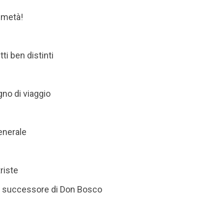
 metà!
ti ben distinti
no di viaggio
enerale
triste
Il successore di Don Bosco