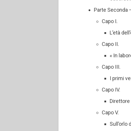
Parte Seconda 
Capo I.
L’età dell
Capo II.
« In labo
Capo III.
I primi v
Capo IV.
Direttore
Capo V.
Sull’orlo