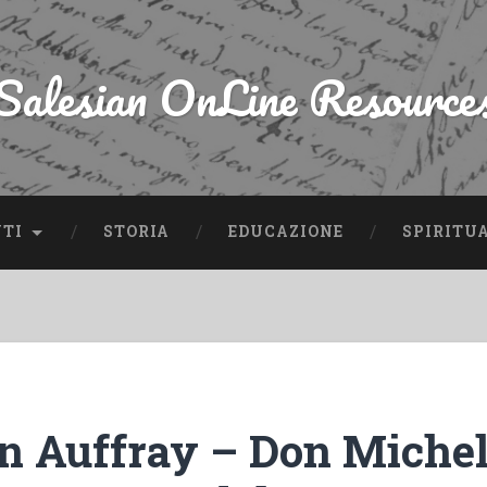
Salesian OnLine Resource
NTI
STORIA
EDUCAZIONE
SPIRITU
n Auffray – Don Miche