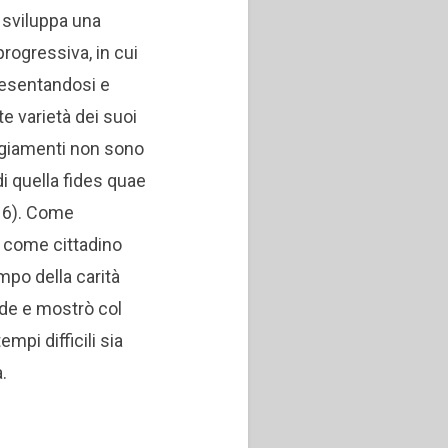
 sviluppa una
rogressiva, in cui
presentandosi e
e varietà dei suoi
eggiamenti non sono
 di quella fides quae
, 6). Come
 come cittadino
po della carità
fede e mostrò col
pi difficili sia
.