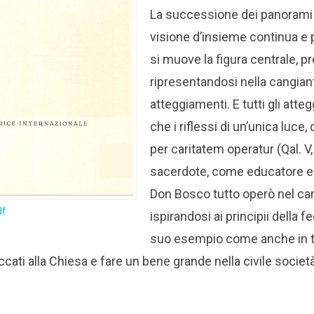
La successione dei panorami
visione d’insieme continua e p
si muove la figura centrale, 
ripresentandosi nella cangiant
atteggiamenti. E tutti gli att
che i riflessi di un’unica luce,
per caritatem operatur (Qal. V
sacerdote, come educatore e
Don Bosco tutto operò nel cam
df
ispirandosi ai principii della 
suo esempio come anche in tem
ccati alla Chiesa e fare un bene grande nella civile società