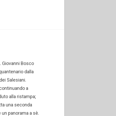
S. Giovanni Bosco
nquantenario dalla
dei Salesiani.
e continuando a
duto alla ristampa;
atta una seconda
è un panorama a sè.