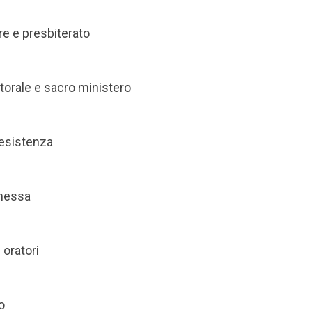
e e presbiterato
torale e sacro ministero
l’esistenza
omessa
 oratori
o