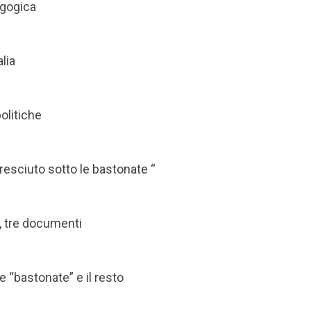
agogica
alia
olitiche
cresciuto sotto le bastonate “
e, tre documenti
e “bastonate” e il resto