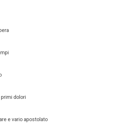
pera
tempi
o
 primi dolori
are e vario apostolato