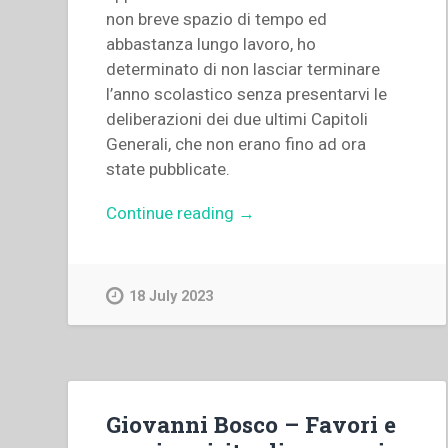
non breve spazio di tempo ed
abbastanza lungo lavoro, ho
determinato di non lasciar terminare
l’anno scolastico senza presentarvi le
deliberazioni dei due ultimi Capitoli
Generali, che non erano fino ad ora
state pubblicate.
“Giovanni
Continue reading
→
Bosco
–
Deliberazioni
18 July 2023
del
Terzo
e
Quarto
Capitolo
Giovanni Bosco – Favori e
Generale