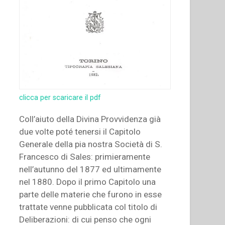
of
the
Congregation
–
Love
of
the
confreres,
clicca per scaricare il pdf
the
first
Coll’aiuto della Divina Provvidenza già
duty
due volte poté tenersi il Capitolo
of
Generale della pia nostra Società di S.
the
Francesco di Sales: primieramente
Superior
nell’autunno del 1877 ed ultimamente
–
nel 1880. Dopo il primo Capitolo una
To
parte delle materie che furono in esse
serve
trattate venne pubblicata col titolo di
the
Deliberazioni: di cui penso che ogni