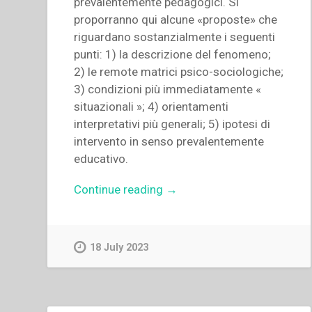
prevalentemente pedagogici. Si
proporranno qui alcune «proposte» che
riguardano sostanzialmente i seguenti
punti: 1) la descrizione del fenomeno;
2) le remote matrici psico-sociologiche;
3) condizioni più immediatamente «
situazionali »; 4) orientamenti
interpretativi più generali; 5) ipotesi di
intervento in senso prevalentemente
educativo.
“Pietro
Continue reading
→
Braido
–
Appunti
18 July 2023
per
una
interpretazione
pluridimensionale