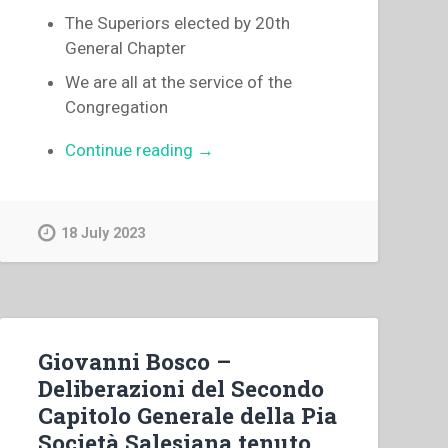
The Superiors elected by 20th
General Chapter
We are all at the service of the
Congregation
“Luigi
Continue reading
→
Ricceri
–
From
18 July 2023
confreres’
letters
–
Attitude
of
Giovanni Bosco –
the
Deliberazioni del Secondo
true
Capitolo Generale della Pia
son
Società Salesiana tenuto