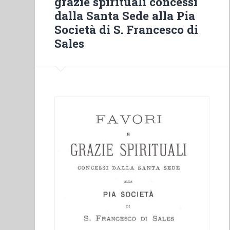
grazie spirituali concessi
della
dalla Santa Sede alla Pia
Pia
Società di S. Francesco di
Società
Sales
Salesiana
tenuti
in
Valsalice
nel
settembre
1883-
1886”