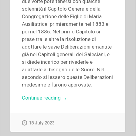
due volte potè tenersi con qualche
solennità il Capi­tolo Generale della
Congregazione delle Fi­glie di Maria
Ausiliatrice: primieramente nel 1883 e
poi nel 1886. Nel primo Capitolo si
prese tra le altre la risoluzione di
adottare le savie Deliberazioni emanate
già nei Capitoli ge­nerali dei Salesiani, e
si diede incarico per ri­vederle e
adattarle al bisogno delle Suore. Nel
secondo si lessero queste Deliberazioni
me­desime e furono approvate.
“Giovanni
Continue reading
→
Bosco
–
Deliberazioni
18 July 2023
del
Secondo