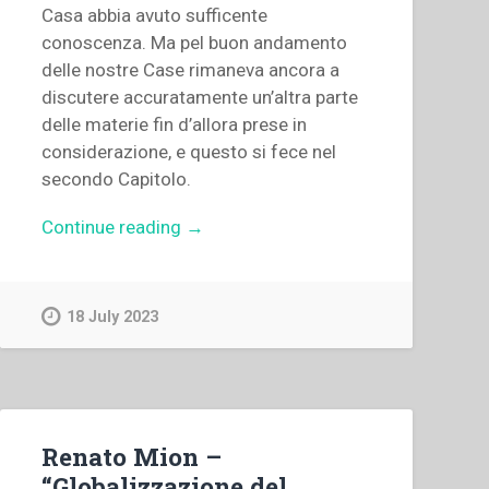
good
Casa abbia avuto sufficente
of
conoscenza. Ma pel buon andamento
the
delle nostre Case rimaneva ancora a
community
discutere accuratamente un’altra parte
–
delle materie fin d’allora prese in
Confreres
considerazione, e questo si fece nel
and
secondo Capitolo.
Superiors
in
“Giovanni
Continue reading
→
communion
Bosco
–
–
The
Deliberazioni
18 July 2023
Superior,
del
creator
Secondo
of
Capitolo
unity
Generale
in
della
Renato Mion –
the
Pia
“Globalizzazione del