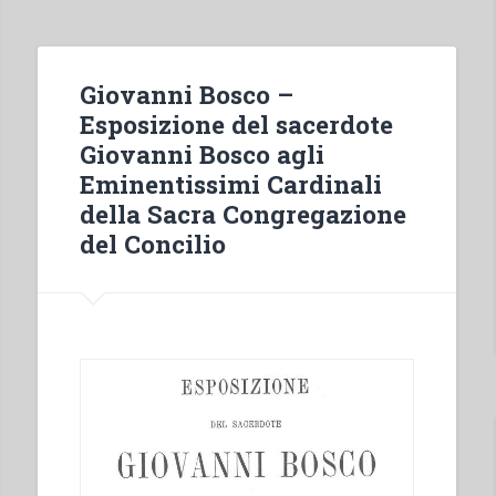
Capitolo
Generale
delle
Giovanni Bosco –
Figlie
Esposizione del sacerdote
di
Giovanni Bosco agli
Maria
Eminentissimi Cardinali
SS.
della Sacra Congregazione
Ausiliatrice
del Concilio
tenuto
in
Nizza
Monferrato
nell’agosto
del
1886”