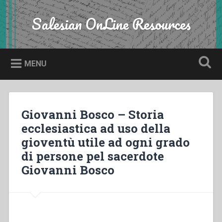
Skip
to
Salesian OnLine Resources
Search
content
MENU
Giovanni Bosco – Storia
ecclesiastica ad uso della
gioventù utile ad ogni grado
di persone pel sacerdote
Giovanni Bosco