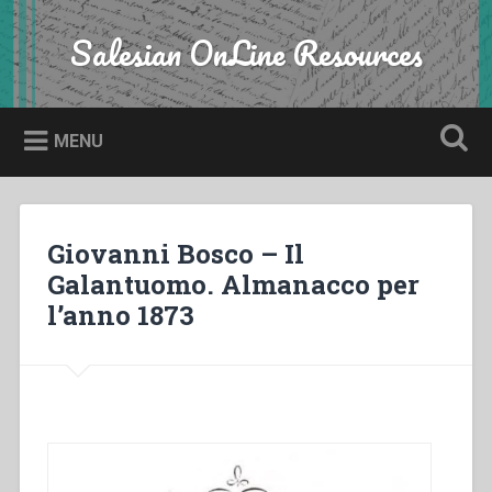
Skip
to
Salesian OnLine Resources
Search
content
MENU
Giovanni Bosco – Il
Galantuomo. Almanacco per
l’anno 1873