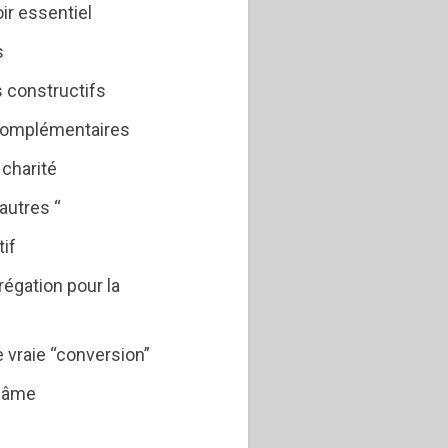
ir essentiel
s
 constructifs
 complémentaires
charité
autres “
tif
égation pour la
e vraie “conversion”
e âme