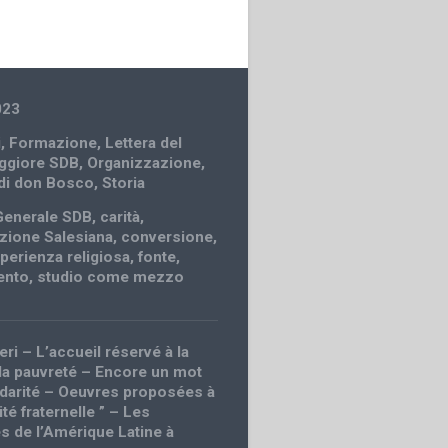
023
i
,
Formazione
,
Lettera del
ggiore SDB
,
Organizzazione
,
 di don Bosco
,
Storia
Generale SDB
,
carità
,
zione Salesiana
,
conversione
,
perienza religiosa
,
fonte
,
ento
,
studio come mezzo
eri – L’accueil réservé à la
r la pauvreté – Encore un mot
lidarité – Oeuvres proposées à
rité fraternelle ” – Les
es de I’Amérique Latine à