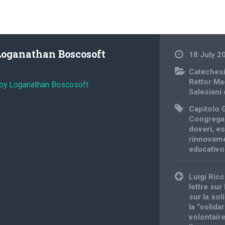
Loganathan Boscosoft
18 July 2
Cateches
Rettor Ma
 by Loganathan Boscosoft
Salesiani
Capitolo 
Congrega
doveri
,
es
rinnovam
educativo
Post
Luigi Ricc
navigation
lettre su
sur la so
la “solida
volontair