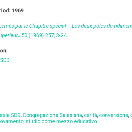
riod: 1969
ernés par le Chapitre spécial – Les deux pôles du ridim
Supérieur»
50 (1969) 257, 3-24.
ion:
 SDB
erale SDB
,
Congregazione Salesiana
,
carità
,
conversione
,
novamento
,
studio come mezzo educativo