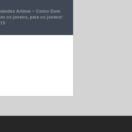
rnández Artime – Como Dom
m os jovens, para os jovens!
015