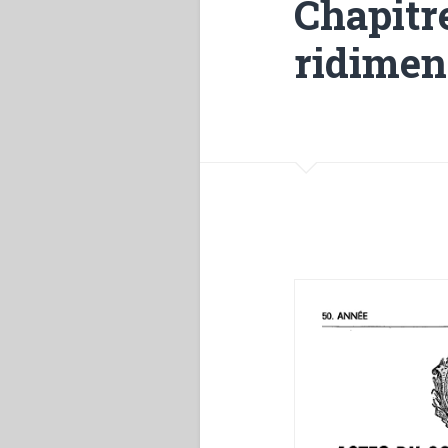
Chapitr
ridime