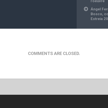
I’oeuvre
Ángel Fe
Bosco, co
Estreia 2
COMMENTS ARE CLOSED.