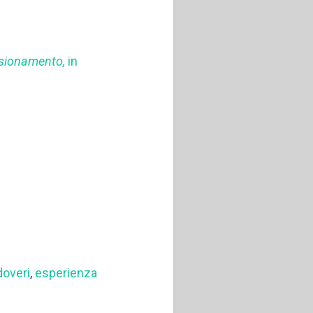
ensionamento,
in
doveri
,
esperienza