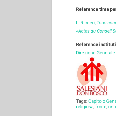
Reference time pe
L. Ricceri,
Tous conc
«Actes du Conseil 
Reference institut
Direzione Generale
Tags:
Capitolo Gen
religiosa
,
fonte
,
rin