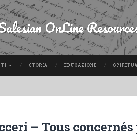
Salesian OnLine Resource
NTI
STORIA
EDUCAZIONE
SPIRITU
cceri – Tous concernés 