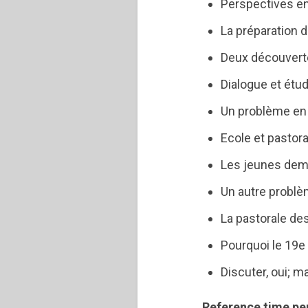
Perspectives e
La préparation d
Deux découverte
Dialogue et ét
Un problème en 
Ecole et pastora
Les jeunes dem
Un autre problèm
La pastorale d
Pourquoi le 19e 
Discuter, oui; m
Reference time pe