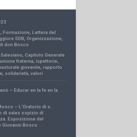
023
i
,
Formazione
,
Lettera del
ggiore SDB
,
Organizzazione
,
 di don Bosco
o Salesiano
,
Capitolo Generale
nione fraterna
,
ispettorie
,
pastorale giovanile
,
rapporto
le
,
solidarietà
,
valori
anò – Educar en la fe en la
Bosco – L’Oratorio di s.
 di sales ospizio di
za. Esposizione del
e Giovanni Bosco