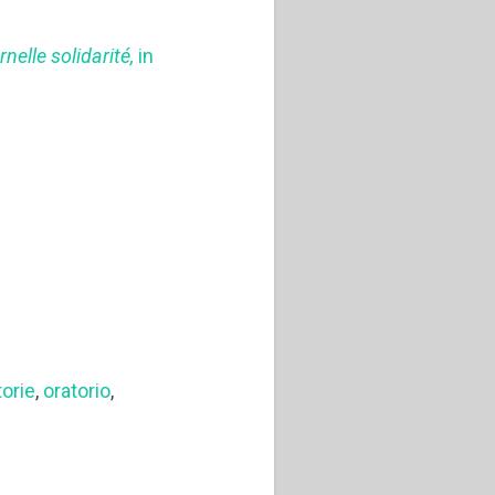
nelle solidarité,
in
torie
,
oratorio
,