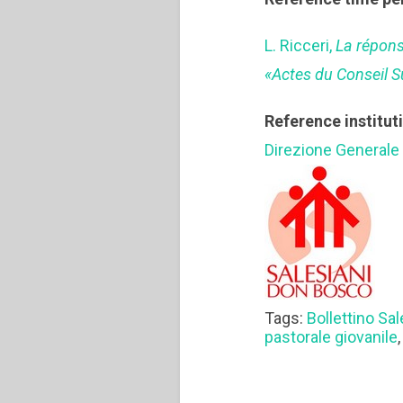
L. Ricceri,
La réponse
«Actes du Conseil 
Reference institut
Direzione Generale
Tags:
Bollettino Sa
pastorale giovanile