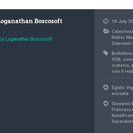
Loganathan Boscosoft
18 July 2
Cateches
Rettor Ma
 by Loganathan Boscosoft
Salesiani
Bollettin
SDB
,
comu
oratorio
,
con il rea
Post
Egidio Vig
navigation
escuela
Giovanni 
Francesco
beneficen
Sacerdot