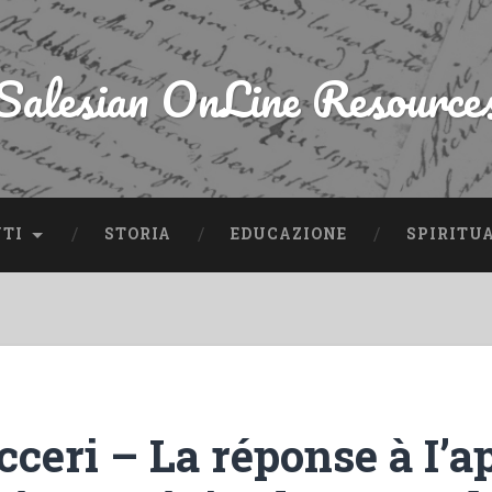
Salesian OnLine Resource
NTI
STORIA
EDUCAZIONE
SPIRITU
cceri – La réponse à I’ap