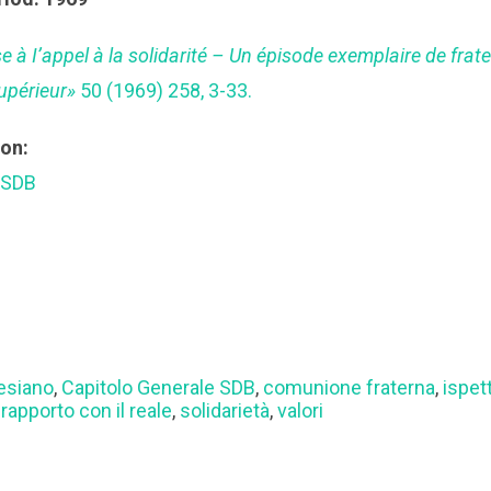
 à I’appel à la solidarité – Un épisode exemplaire de frater
Supérieur»
50 (1969) 258, 3-33.
ion:
 SDB
lesiano
,
Capitolo Generale SDB
,
comunione fraterna
,
ispet
,
rapporto con il reale
,
solidarietà
,
valori