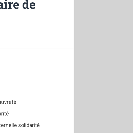
aire de
pauvreté
arité
ernelle solidarité