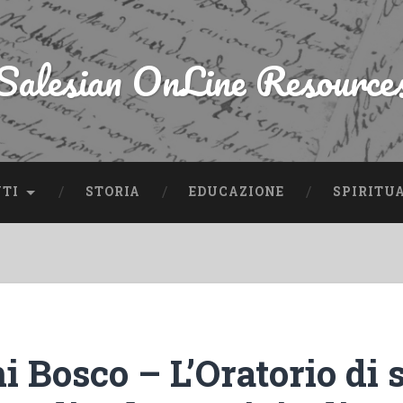
Salesian OnLine Resource
NTI
STORIA
EDUCAZIONE
SPIRITU
 Bosco – L’Oratorio di s