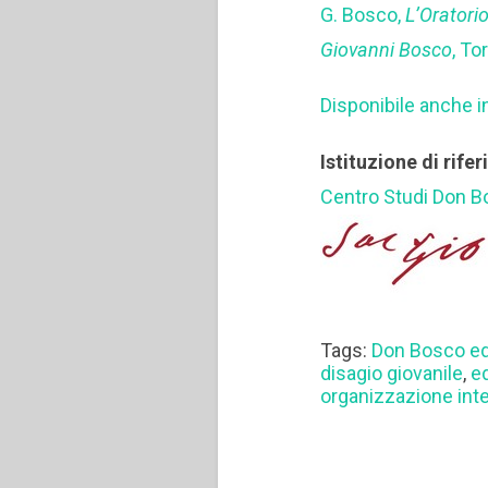
G. Bosco,
L’Oratori
Giovanni Bosco
, To
Disponibile anche i
Istituzione di rife
Centro Studi Don 
Tags:
Don Bosco e
disagio giovanile
,
e
organizzazione int