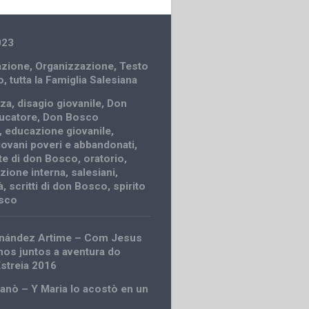
023
zione
,
Organizzazione
,
Testo
o
,
tutta la Famiglia Salesiana
nza
,
disagio giovanile
,
Don
ucatore
,
Don Bosco
,
educazione giovanile
,
iovani poveri e abbandonati
,
te di don Bosco
,
oratorio
,
zione interna
,
salesiani
,
à
,
scritti di don Bosco
,
spirito
osco
rnández Artime – Com Jesus
os juntos a aventura do
Estreia 2016
ganò – Y Maria lo acostò en un