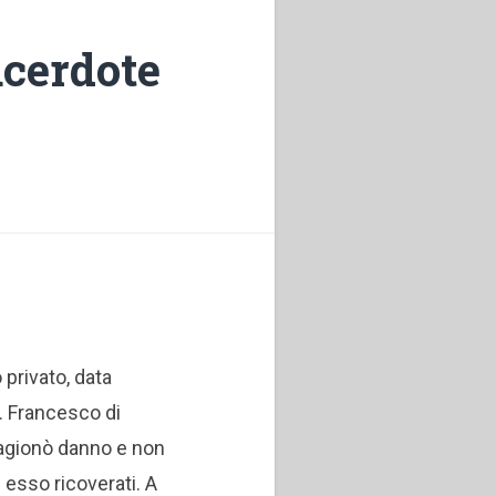
acerdote
privato, data
S. Francesco di
 cagionò danno e non
n esso ricoverati. A