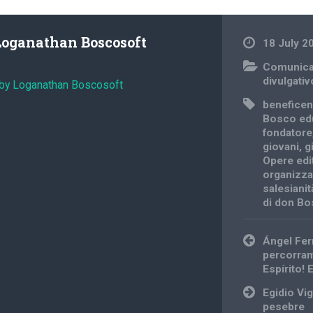
Loganathan Boscosoft
18 July 2
Comunica
divulgativ
 by Loganathan Boscosoft
benefice
Bosco ed
fondatore
giovani
,
g
Opere edi
organizza
salesianit
di don B
Post
Ángel Fe
navigation
percorram
Espírito! 
Egidio Vi
pesebre