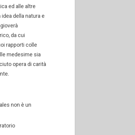
ica ed alle altre
 idea della natura e
 gioverà
ico, da cui
oi rapporti colle
alle medesime sia
iuto opera di carità
ente.
Sales non è un
ratorio