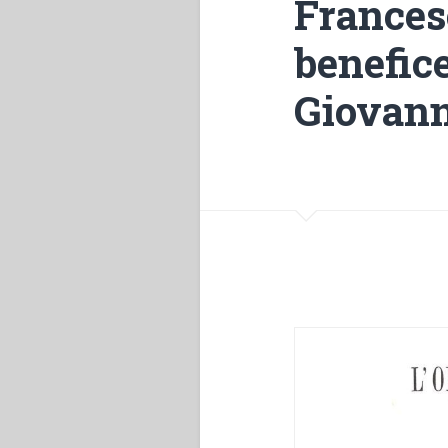
Francesc
benefic
Giovann