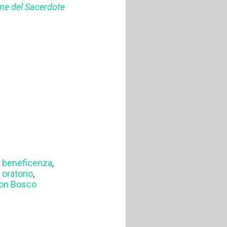
one del Sacerdote
,
beneficenza
,
,
oratorio
,
 don Bosco