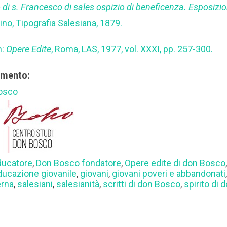
o di s. Francesco di sales ospizio di beneficenza. Esposizi
rino, Tipografia Salesiana, 1879.
n:
Opere Edite
, Roma, LAS, 1977, vol. XXXI, pp. 257-300.
rimento:
Bosco
ducatore
,
Don Bosco fondatore
,
Opere edite di don Bosco
ducazione giovanile
,
giovani
,
giovani poveri e abbandonati
erna
,
salesiani
,
salesianità
,
scritti di don Bosco
,
spirito di