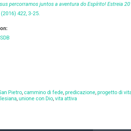
us percorramos juntos a aventura do Espírito! Estreia 20
(2016) 422, 3-25.
ion:
 SDB
San Pietro
,
cammino di fede
,
predicazione
,
progetto di vit
alesiana
,
unione con Dio
,
vita attiva