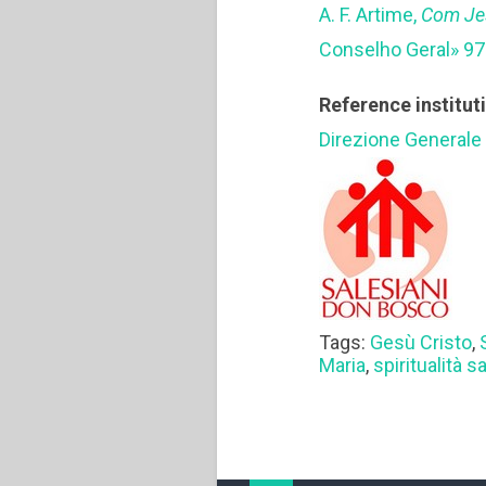
A. F. Artime,
Com Jes
Conselho Geral» 97 
Reference institut
Direzione Generale
Tags:
Gesù Cristo
,
Maria
,
spiritualità s