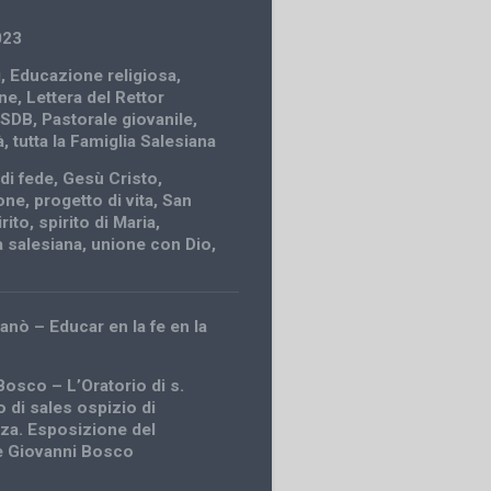
023
i
,
Educazione religiosa
,
ne
,
Lettera del Rettor
 SDB
,
Pastorale giovanile
,
à
,
tutta la Famiglia Salesiana
di fede
,
Gesù Cristo
,
one
,
progetto di vita
,
San
irito
,
spirito di Maria
,
tà salesiana
,
unione con Dio
,
anò – Educar en la fe en la
Bosco – L’Oratorio di s.
 di sales ospizio di
za. Esposizione del
e Giovanni Bosco