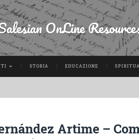
Salesian OnLine Resource
NTI
STORIA
EDUCAZIONE
SPIRITU
ernández Artime – Com