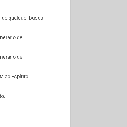
e de qualquer busca
inerário de
inerário de
a ao Espírito
to.