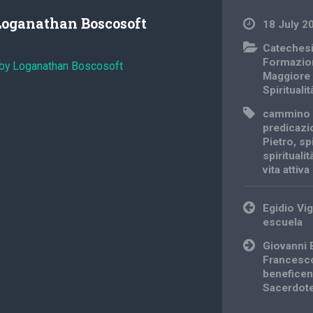
Loganathan Boscosoft
18 July 2
Cateches
Formazio
 by Loganathan Boscosoft
Maggiore
Spiritualit
cammino 
predicazi
Pietro
,
sp
spirituali
vita attiva
Post
Egidio Vig
navigation
escuela
Giovanni 
Francesco
beneficen
Sacerdot