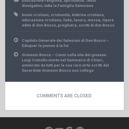
Educazione religiosa
,
Spiritualità
,
Testo
divulgativo
,
tutta la Famiglia Salesiana
buoni cristiani
,
cristianità
,
dottrina cristiana
,
educazione cristiana
,
fede
,
lavoro
,
messa
,
Opere
edite di don Bosco
,
preghiera
,
scritti di don Bosco
Post
Capitolo Generale dei Salesiani di Don Bosco –
navigation
Eduquer le jeunes à la foi
Giovanni Bosco – Cenni sulla vita del giovane
Luigi Comollo morto nel Seminario di Chieri,
ammirato da tutti per le sue rare virtù scritti dal
Sacerdote Giovanni Bosco suo collega
COMMENTS ARE CLOSED.