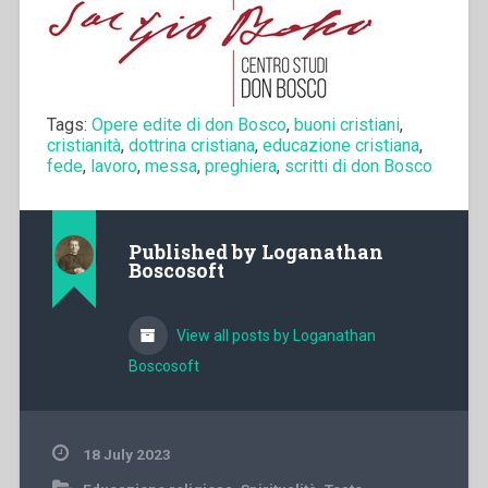
Tags:
Opere edite di don Bosco
,
buoni cristiani
,
cristianità
,
dottrina cristiana
,
educazione cristiana
,
fede
,
lavoro
,
messa
,
preghiera
,
scritti di don Bosco
Published by
Loganathan
Boscosoft
View all posts by Loganathan
Boscosoft
18 July 2023