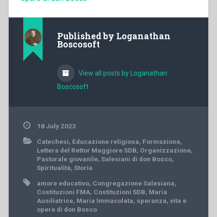
Published by
Loganathan
Boscosoft
View all posts by Loganathan
Boscosoft
18 July 2023
Catechesi
,
Educazione religiosa
,
Formazione
,
Lettera del Rettor Maggiore SDB
,
Organizzazione
,
Pastorale giovanile
,
Salesiani di don Bosco
,
Spiritualità
,
Storia
amore educativo
,
Congregazione Salesiana
,
Costituzioni FMA
,
Costituzioni SDB
,
Maria
Ausiliatrice
,
Maria Immacolata
,
speranza
,
vita e
opere di don Bosco