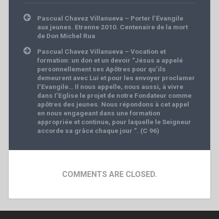
Post
Pascual Chavez Villanueva – Porter l’Évangile
navigation
aux jeunes. Etrenne 2010. Centenaire de la mort
de Don Michel Rua
Pascual Chavez Villanueva – Vocation et
formation: un don et un devoir “Jésus a appelé
personnellement ses Apôtres pour qu’ils
demeurent avec Lui et pour les envoyer proclamer
l’Evangile… Il nous appelle, nous aussi, à vivre
dans I’Eglise le projet de notre Fondateur comme
apôtres des jeunes. Nous répondons à cet appel
en nous engageant dans une formation
appropriée et continue, pour laquelle le Seigneur
accorde sa grâce chaque jour “. (C 96)
COMMENTS ARE CLOSED.