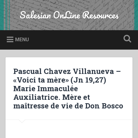
Skip
to
Salesian OnLine Resources
Search
content
MENU
Pascual Chavez Villanueva –
«Voici ta mère» (Jn 19,27)
Marie Immaculée
Auxiliatrice. Mère et
maîtresse de vie de Don Bosco