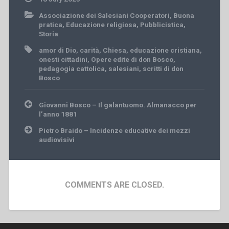
Associazione dei Salesiani Cooperatori
,
Buona
pratica
,
Educazione religiosa
,
Pubblicistica
,
Storia
amor di Dio
,
carità
,
Chiesa
,
educazione cristiana
,
onesti cittadini
,
Opere edite di don Bosco
,
pedagogia cattolica
,
salesiani
,
scritti di don
Bosco
Post
Giovanni Bosco – Il galantuomo. Almanacco per
navigation
l’anno 1881
Pietro Braido – Incidenze educative dei mezzi
audiovisivi
COMMENTS ARE CLOSED.