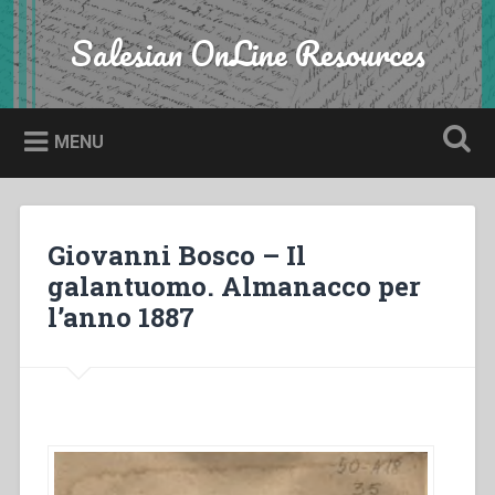
Skip
to
Salesian OnLine Resources
Search
content
MENU
Giovanni Bosco – Il
galantuomo. Almanacco per
l’anno 1887