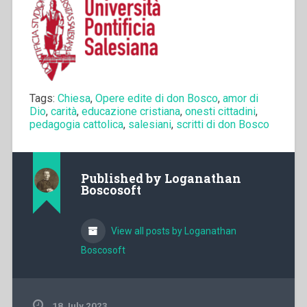
Tags:
Chiesa
,
Opere edite di don Bosco
,
amor di
Dio
,
carità
,
educazione cristiana
,
onesti cittadini
,
pedagogia cattolica
,
salesiani
,
scritti di don Bosco
Published by
Loganathan
Boscosoft
View all posts by Loganathan
Boscosoft
18 July 2023