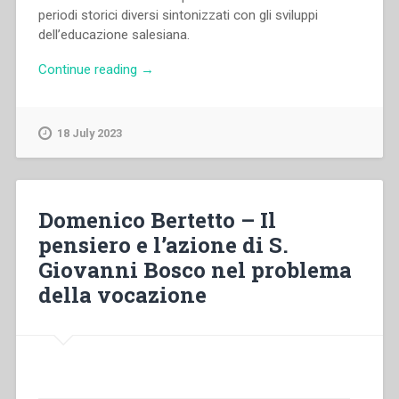
periodi storici diversi sintonizzati con gli sviluppi
dell’educazione salesiana.
“Michal
Continue reading
→
Vojtáš
–
Religione,
18 July 2023
Bastone
e
Preventività.
Implicazioni
Domenico Bertetto – Il
metodologiche
pensiero e l’azione di S.
del
Giovanni Bosco nel problema
principio
religioso
della vocazione
nell’educazione
salesiana”