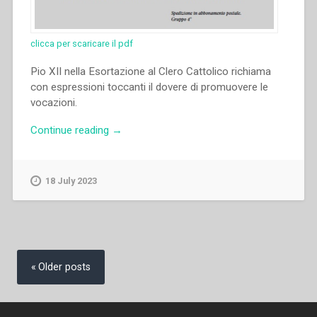
clicca per scaricare il pdf
Pio XII nella Esortazione al Clero Cattolico richiama
con espressioni toccanti il dovere di promuovere le
vocazioni.
“Domenico
Continue reading
→
Bertetto
–
Il
18 July 2023
pensiero
e
l’azione
di
Posts
S.
navigation
Older posts
Giovanni
Bosco
nel
problema