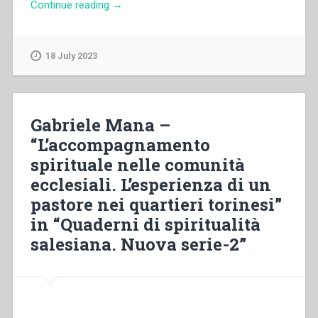
“Morand
Continue reading
→
Wirth
–
«Ogni
18 July 2023
vocazione
ha
le
sue
Gabriele Mana –
virtù
“L’accompagnamento
particolari».
spirituale nelle comunità
L’esercizio
delle
ecclesiali. L’esperienza di un
virtù
pastore nei quartieri torinesi”
alla
in “Quaderni di spiritualità
scuola
di
salesiana. Nuova serie-2”
san
Francesco
di
Sales”