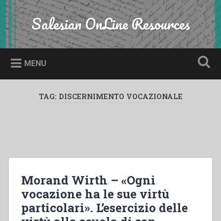
Skip
to
Salesian OnLine Resources
Search
content
MENU
TAG:
DISCERNIMENTO VOCAZIONALE
Morand Wirth – «Ogni
vocazione ha le sue virtù
particolari». L’esercizio delle