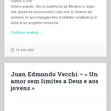
l’uomo o con
l’intero popolo. Dio si manifesta ad Abramo e, dopo
che questi ha riconosciuto colui che Io chiama ad
esistere, lo accompagna fino a stabilire un’alleanza in
vista di un progetto-missione.
“Giorgio
Continue reading
→
Zevini
–
«Ti
18 July 2023
guido
per
la
strada
Juan Edmundo Vecchi – « Un
su
amor sem limites a Deus e aos
cui
jovens »
devi
andare».
Icone
bibliche
di