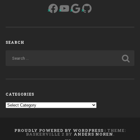
Facebook
YouTube
Google
GitHub
della
vocazione”
SEARCH
CATEGORIES
Categories
PROUDLY POWERED BY WORDPRESS
|
THEME:
BASKERVILLE 2 BY
ANDERS NOREN
.