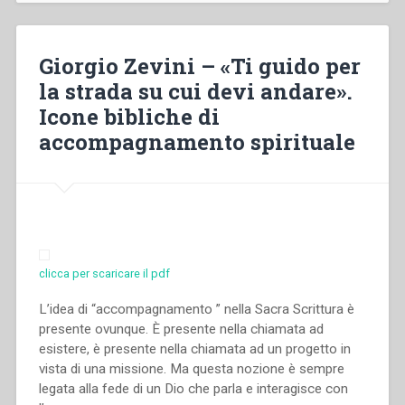
relazione
nell’accompagnamento
spirituale.
Giorgio Zevini – «Ti guido per
Approccio
la strada su cui devi andare».
psicologico”
Icone bibliche di
in
“Quaderni
accompagnamento spirituale
di
spiritualità
salesiana.
Nuova
serie-
2””
clicca per scaricare il pdf
L’idea di “accompagnamento ” nella Sacra Scrittura è
presente ovunque. È presente nella chiamata ad
esistere, è presente nella chiamata ad un progetto in
vista di una missione. Ma questa nozione è sempre
legata alla fede di un Dio che parla e interagisce con