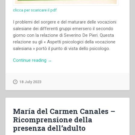
clicca per scaricare il pdf
I problemi del sorgere e del maturare delle vocazioni
salesiane dei differenti gruppi emersero il secondo
giorno con la relazione di Severino De Pieri. Questa
relazione su gli « Aspetti psicologici della vocazione
salesiana » portò il punto di vista dello psicologo.
“Severino
Continue reading
→
De
Pieri
–
18 July 2023
“Aspetti
psicologici
della
vocazione
María del Carmen Canales –
salesiana.
Ricomprensione della
Relazione”
presenza dell’adulto
in
“Colloqui