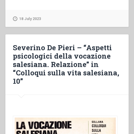
Mairal
–
“Vocazioni
18 July 2023
e
comunicazione
sociale.
Comunicazione”
Severino De Pieri – “Aspetti
in
psicologici della vocazione
“Colloqui
salesiana. Relazione” in
sulla
vita
“Colloqui sulla vita salesiana,
salesiana,
10”
10””