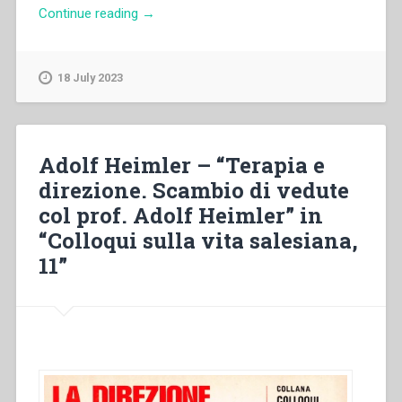
“Juan
Continue reading
→
Edmundo
Vecchi
–
18 July 2023
«
Un
amor
sem
Adolf Heimler – “Terapia e
limites
direzione. Scambio di vedute
a
col prof. Adolf Heimler” in
Deus
e
“Colloqui sulla vita salesiana,
aos
11”
jovens
»”