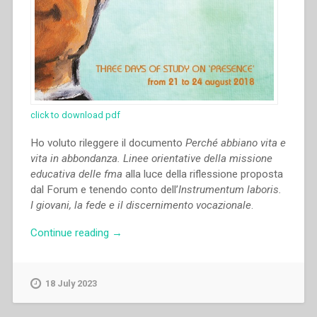
click to download pdf
Ho voluto rileggere il documento
Perché abbiano vita e
vita in abbondanza. Linee orientative della missione
educativa delle fma
alla luce della riflessione proposta
dal Forum e tenendo conto dell’
Instrumentum laboris.
I giovani, la fede e il discernimento vocazionale
.
“María
Continue reading
→
del
Carmen
Canales
18 July 2023
–
Ricomprensione