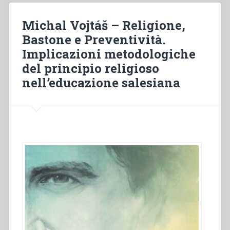
della
presenza
Michal Vojtáš – Religione,
dell’adulto”
Bastone e Preventività.
Implicazioni metodologiche
del principio religioso
nell’educazione salesiana