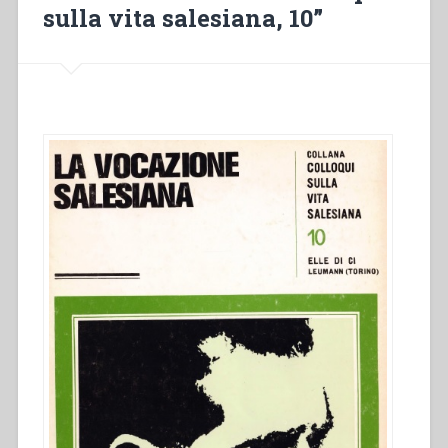
Adolf
sulla vita salesiana, 10”
Heimler”
in
“Colloqui
sulla
vita
salesiana,
11””