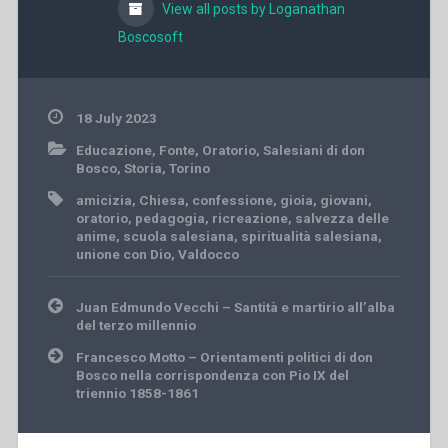
View all posts by Loganathan
Boscosoft
18 July 2023
Educazione
,
Fonte
,
Oratorio
,
Salesiani di don
Bosco
,
Storia
,
Torino
amicizia
,
Chiesa
,
confessione
,
gioia
,
giovani
,
oratorio
,
pedagogia
,
ricreazione
,
salvezza delle
anime
,
scuola salesiana
,
spiritualità salesiana
,
unione con Dio
,
Valdocco
Post
Juan Edmundo Vecchi – Santità e martirio all’alba
navigation
del terzo millennio
Francesco Motto – Orientamenti politici di don
Bosco nella corrispondenza con Pio IX del
triennio 1858-1861