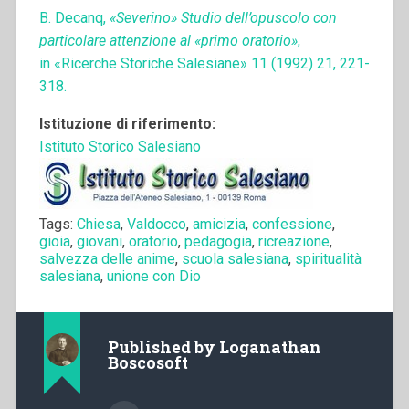
B. Decanq,
«Severino» Studio dell’opuscolo con
particolare attenzione al «primo oratorio»
,
in «Ricerche Storiche Salesiane» 11 (1992) 21, 221-
318.
Istituzione di riferimento:
Istituto Storico Salesiano
Tags:
Chiesa
,
Valdocco
,
amicizia
,
confessione
,
gioia
,
giovani
,
oratorio
,
pedagogia
,
ricreazione
,
salvezza delle anime
,
scuola salesiana
,
spiritualità
salesiana
,
unione con Dio
Published by
Loganathan
Boscosoft