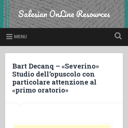
Skip
to
Salesian OnLine Resources
Search
content
MENU
Bart Decanq – «Severino»
Studio dell’opuscolo con
particolare attenzione al
«primo oratorio»