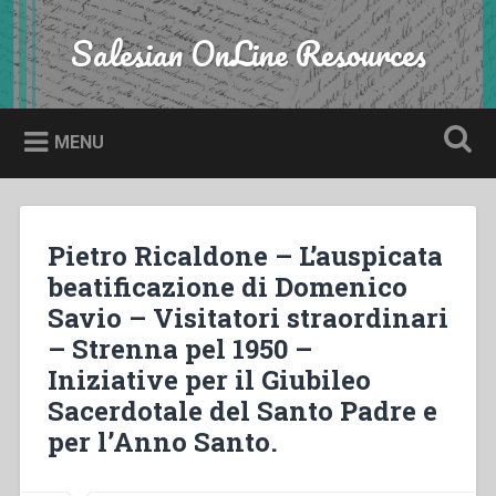
Skip
to
Salesian OnLine Resources
Search
content
MENU
Pietro Ricaldone – L’auspicata
beatificazione di Domenico
Savio – Visitatori straordinari
– Strenna pel 1950 –
Iniziative per il Giubileo
Sacerdotale del Santo Padre e
per l’Anno Santo.