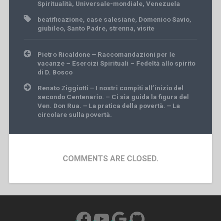
Spiritualità
,
Universale-mondiale
,
Venezuela
beatificazione
,
case salesiane
,
Domenico Savio
,
giubileo
,
Santo Padre
,
strenna
,
visite
Post
Pietro Ricaldone – Raccomandazioni per le
navigation
vacanze – Esercizi Spirituali – Fedeltà allo spirito
di D. Bosco
Renato Ziggiotti – I nostri compiti all’inizio del
secondo Centenario. – Ci sia guida la figura del
Ven. Don Rua. – La pratica della povertà. – La
circolare sulla povertà.
COMMENTS ARE CLOSED.
Facebook
YouTube
Google
GitHub