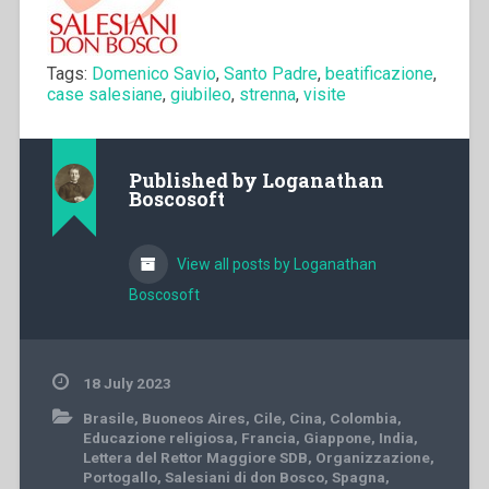
Tags:
Domenico Savio
,
Santo Padre
,
beatificazione
,
case salesiane
,
giubileo
,
strenna
,
visite
Published by
Loganathan
Boscosoft
View all posts by Loganathan
Boscosoft
18 July 2023
Brasile
,
Buoneos Aires
,
Cile
,
Cina
,
Colombia
,
Educazione religiosa
,
Francia
,
Giappone
,
India
,
Lettera del Rettor Maggiore SDB
,
Organizzazione
,
Portogallo
,
Salesiani di don Bosco
,
Spagna
,