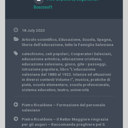
Boscosoft
18 July 2023
Articolo scientifico
,
Educazione
,
Scuola
,
Spagna
,
Storia dell'educazione
,
tutta la Famiglia Salesiana
catechismo
,
ceti popolari
,
Cooperatori Salesiani
,
educazione artistica
,
educazione cristiana
,
educazione salesiana
,
gioco
,
gite - passeggi
,
istruzione popolare
,
libro "L’educazione
salesiana dal 1880 al 1922. Istanze ed attuazioni
in diversi contesti Volume I"
,
musica
,
pratiche di
pietà
,
scuola elementare
,
scuola professionale
,
sistema educativo
,
teatro
,
università
Post
Pietro Ricaldone – Formazione del personale
navigation
salesiano
Pietro Ricaldone – Il Rettor Maggiore ringrazia
per gli auguri – Raccomanda preghiere pel S.