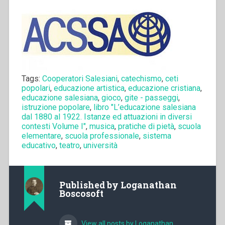
Tags:
Cooperatori Salesiani
,
catechismo
,
ceti
popolari
,
educazione artistica
,
educazione cristiana
,
educazione salesiana
,
gioco
,
gite - passeggi
,
istruzione popolare
,
libro "L’educazione salesiana
dal 1880 al 1922. Istanze ed attuazioni in diversi
contesti Volume I"
,
musica
,
pratiche di pietà
,
scuola
elementare
,
scuola professionale
,
sistema
educativo
,
teatro
,
università
Published by
Loganathan
Boscosoft
View all posts by Loganathan