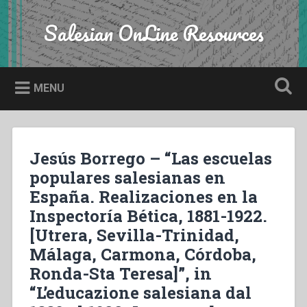
Skip
to
Salesian OnLine Resources
Search
content
MENU
Jesús Borrego – “Las escuelas
populares salesianas en
España. Realizaciones en la
Inspectoría Bética, 1881-1922.
[Utrera, Sevilla-Trinidad,
Málaga, Carmona, Córdoba,
Ronda-Sta Teresa]”, in
“L’educazione salesiana dal