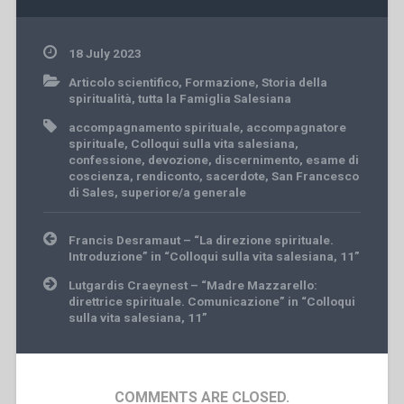
18 July 2023
Articolo scientifico
,
Formazione
,
Storia della
spiritualità
,
tutta la Famiglia Salesiana
accompagnamento spirituale
,
accompagnatore
spirituale
,
Colloqui sulla vita salesiana
,
confessione
,
devozione
,
discernimento
,
esame di
coscienza
,
rendiconto
,
sacerdote
,
San Francesco
di Sales
,
superiore/a generale
Post
Francis Desramaut – “La direzione spirituale.
navigation
Introduzione” in “Colloqui sulla vita salesiana, 11”
Lutgardis Craeynest – “Madre Mazzarello:
direttrice spirituale. Comunicazione” in “Colloqui
sulla vita salesiana, 11”
COMMENTS ARE CLOSED.