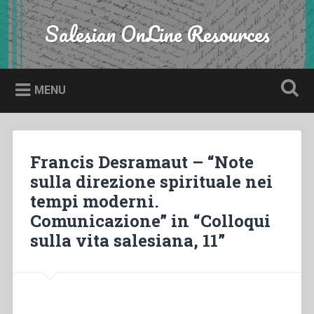
Skip
to
Salesian OnLine Resources
Search
content
MENU
Francis Desramaut – “Note
sulla direzione spirituale nei
tempi moderni.
Comunicazione” in “Colloqui
sulla vita salesiana, 11”