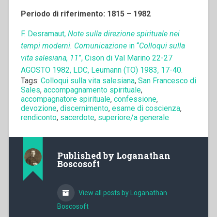
Periodo di riferimento: 1815 – 1982
F. Desramaut,
Note sulla direzione spirituale nei
tempi moderni. Comunicazione
in “
Colloqui sulla
vita salesiana, 11
”, Cison di Val Marino 22-27
AGOSTO 1982, LDC, Leumann (TO) 1983, 17-40.
Tags:
Colloqui sulla vita salesiana
,
San Francesco di
Sales
,
accompagnamento spirituale
,
accompagnatore spirituale
,
confessione
,
devozione
,
discernimento
,
esame di coscienza
,
rendiconto
,
sacerdote
,
superiore/a generale
Published by
Loganathan
Boscosoft
View all posts by Loganathan
Boscosoft