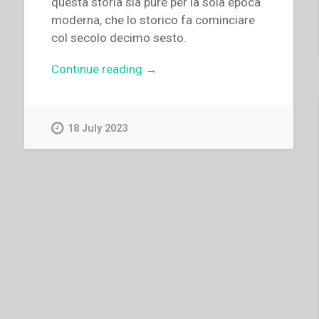
questa storia sia pure per la sola epoca
moderna, che lo storico fa cominciare
col secolo decimo sesto.
“Francis
Continue reading
→
Desramaut
–
“Note
18 July 2023
sulla
direzione
spirituale
nei
tempi
moderni.
Comunicazione”
in
“Colloqui
sulla
vita