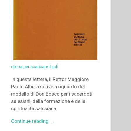
clicca per scaricare il pdf
In questa lettera, il Rettor Maggiore
Paolo Albera scrive a riguardo del
modello di Don Bosco per i sacerdoti
salesiani, della formazione e della
spiritualità salesiana.
“Paolo
Continue reading
→
Albera