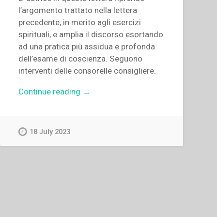
l’argomento trattato nella lettera
precedente, in merito agli esercizi
spirituali, e amplia il discorso esortando
ad una pratica più assidua e profonda
dell’esame di coscienza. Seguono
interventi delle consorelle consigliere.
“Caterina
Continue reading
→
Daghero
–
Lettera
18 July 2023
Circolare
del
24
luglio
1919”