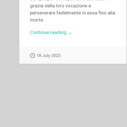
grazia della loro vocazione e
perseverare fedelmente in essa fino alla
morte.
“Giovanni
Continue reading
→
Zolin
–
Piccolo
18 July 2023
manuale
di
vita
religiosa”