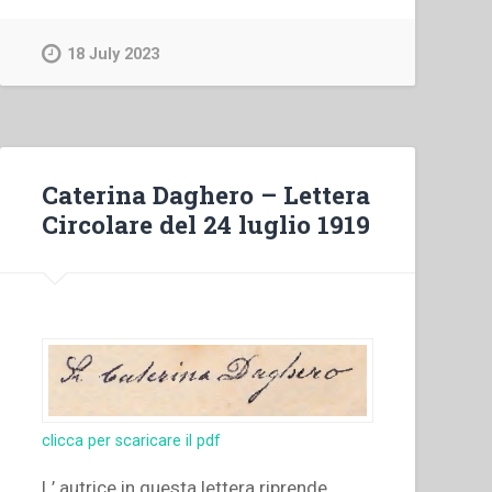
–
D.
18 July 2023
Bosco
modello
del
Sacerdote
Salesiano”
Caterina Daghero – Lettera
Circolare del 24 luglio 1919
clicca per scaricare il pdf
L’ autrice in questa lettera riprende