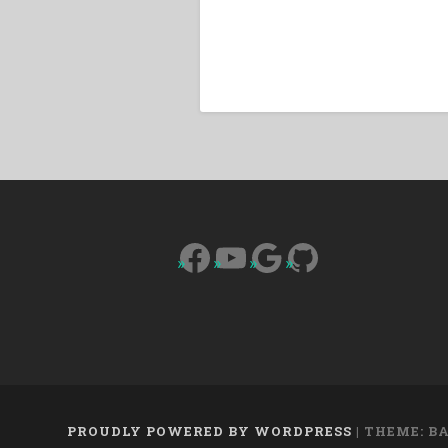
Facebook
YouTube
Google
GitHub
PROUDLY POWERED BY WORDPRESS
|
THEME: B