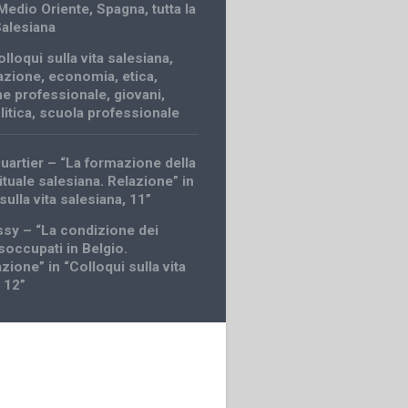
Medio Oriente
,
Spagna
,
tutta la
Salesiana
olloqui sulla vita salesiana
,
azione
,
economia
,
etica
,
e professionale
,
giovani
,
litica
,
scuola professionale
uartier – “La formazione della
ituale salesiana. Relazione” in
sulla vita salesiana, 11”
ssy – “La condizione dei
soccupati in Belgio.
ione” in “Colloqui sulla vita
 12”