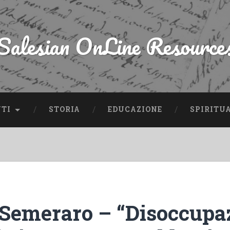
Salesian OnLine Resource
NTI
STORIA
EDUCAZIONE
SPIRITU
Semeraro – “Disoccupa