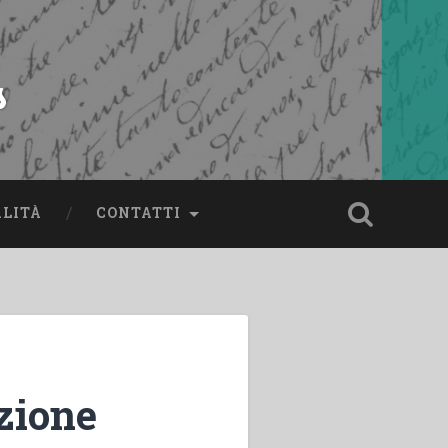
s
ALITÀ
CONTATTI
zione