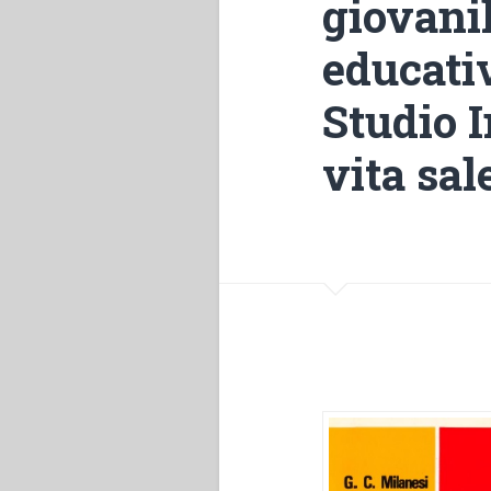
giovani
educativ
Studio I
vita sal