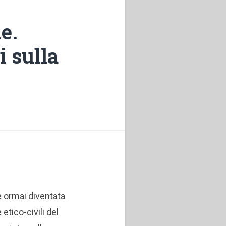
e.
i sulla
è ormai diventata
etico-civili del