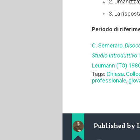
2. Umanizzaz
3. La rispost
Periodo di riferim
C. Semeraro,
Disocc
Studio Introduttivo
i
Leumann (TO) 1986,
Tags:
Chiesa
,
Collo
professionale
,
giov
Published by