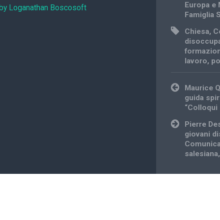
Europa e 
 by Loganathan Boscosoft
Famiglia 
Chiesa
,
C
disoccup
formazion
lavoro
,
po
Post
Maurice Q
navigation
guida spir
“Colloqui 
Pierre De
giovani di
Comunicaz
salesiana,