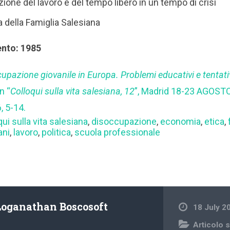
ione del lavoro e del tempo libero in un tempo di crisi
a della Famiglia Salesiana
ento: 1985
upazione giovanile in Europa. Problemi educativi e tentativ
n “
Colloqui sulla vita salesiana, 12
”, Madrid 18-23 AGOSTO
 5-14.
qui sulla vita salesiana
,
disoccupazione
,
economia
,
etica
,
ani
,
lavoro
,
politica
,
scuola professionale
Loganathan Boscosoft
18 July 2
Articolo s