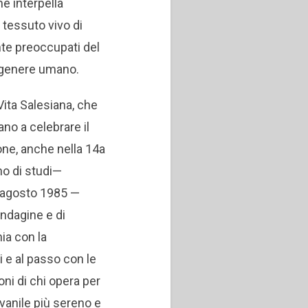
e interpella
 tessuto vivo di
nte preoccupati del
l genere umano.
 Vita Salesiana, che
no a celebrare il
one, anche nella 14a
no di studi—
3 agosto 1985 —
ndagine e di
ia con la
i e al passo con le
oni di chi opera per
vanile più sereno e