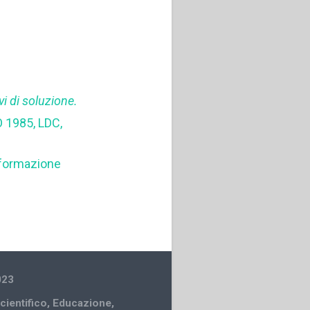
i di soluzione.
 1985, LDC,
formazione
023
cientifico
,
Educazione
,