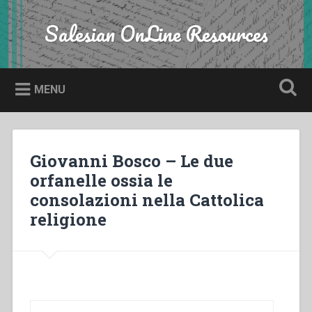
Skip
to
Salesian OnLine Resources
Search
content
MENU
Giovanni Bosco – Le due
orfanelle ossia le
consolazioni nella Cattolica
religione