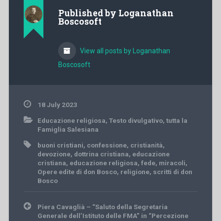
Published by
Loganathan
Boscosoft
View all posts by Loganathan
Boscosoft
18 July 2023
Educazione religiosa
,
Testo divulgativo
,
tutta la
Famiglia Salesiana
buoni cristiani
,
confessione
,
cristianità
,
devozione
,
dottrina cristiana
,
educazione
cristiana
,
educazione religiosa
,
fede
,
miracoli
,
Opere edite di don Bosco
,
religione
,
scritti di don
Bosco
Post
Piera Cavaglià – “Saluto della Segretaria
navigation
Generale dell’Istituto delle FMA” in “Percezione