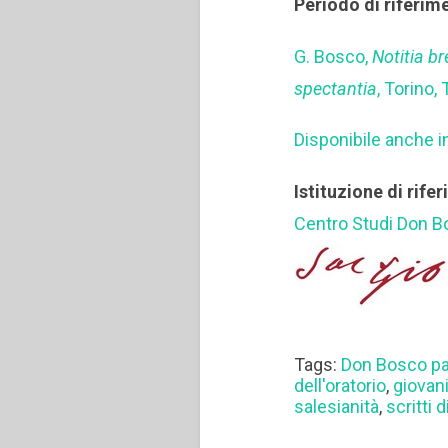
Periodo di riferim
G. Bosco,
Notitia b
spectantia
, Torino, 
Disponibile anche i
Istituzione di rife
Centro Studi Don 
Tags:
Don Bosco pa
dell'oratorio
,
giovan
salesianità
,
scritti 