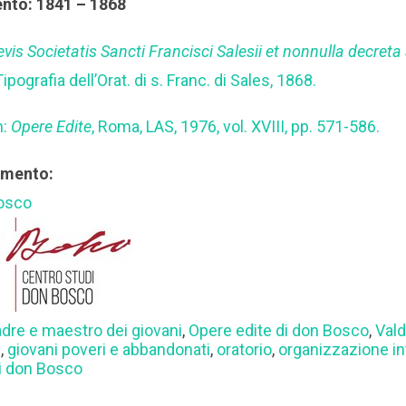
ento: 1841 – 1868
revis Societatis Sancti Francisci Salesii et nonnulla decre
Tipografia dell’Orat. di s. Franc. di Sales, 1868.
n:
Opere Edite
, Roma, LAS, 1976, vol. XVIII, pp. 571-586.
rimento:
Bosco
dre e maestro dei giovani
,
Opere edite di don Bosco
,
Val
i
,
giovani poveri e abbandonati
,
oratorio
,
organizzazione in
di don Bosco