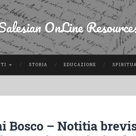
Salesian OnLine Resource
NTI
STORIA
EDUCAZIONE
SPIRITU
i Bosco – Notitia brevi