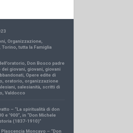
023
oni
,
Organizzazione
,
,
Torino
,
tutta la Famiglia
dell'oratorio
,
Don Bosco padre
 dei giovani
,
giovani
,
giovani
abbandonati
,
Opere edite di
o
,
oratorio
,
organizzazione
alesiani
,
salesianità
,
scritti di
o
,
Valdocco
atto – “La spiritualità di don
00 e ’900”, in “Don Michele
 storia (1837-1910)”
s Plascencia Moncayo – “Don