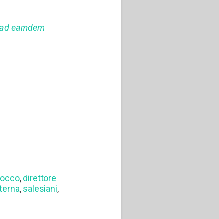
ta ad eamdem
docco
,
direttore
terna
,
salesiani
,