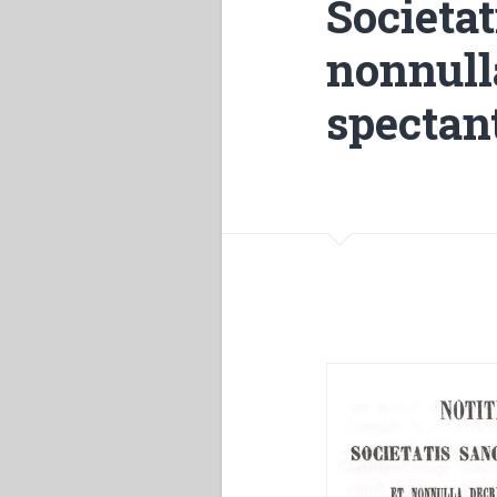
Societat
nonnull
spectan