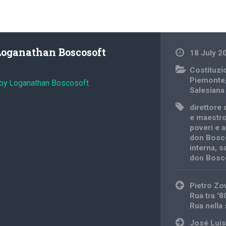
Loganathan Boscosoft
18 July 2
Costituzi
Piemonte
 by Loganathan Boscosoft
Salesiana
direttore 
e maestro
poveri e 
don Bosc
interna
,
s
don Bosc
Post
Pietro Zov
navigation
Rua tra ’8
Rua nella
José Lui