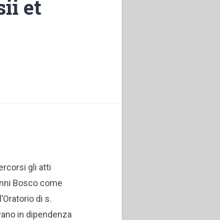
ii et
rcorsi gli atti
ovanni Bosco come
’Oratorio di s.
ivano in dipendenza