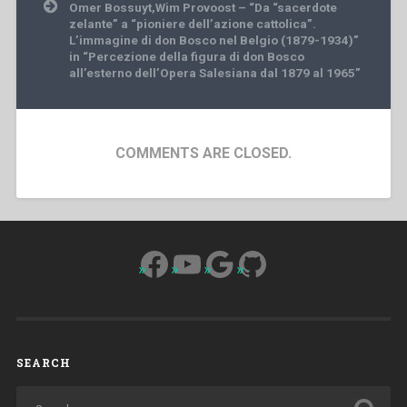
Omer Bossuyt,Wim Provoost – “Da “sacerdote
zelante” a “pioniere dell’azione cattolica”.
L’immagine di don Bosco nel Belgio (1879-1934)”
in “Percezione della figura di don Bosco
all’esterno dell’Opera Salesiana dal 1879 al 1965”
COMMENTS ARE CLOSED.
Facebook
YouTube
Google
GitHub
SEARCH