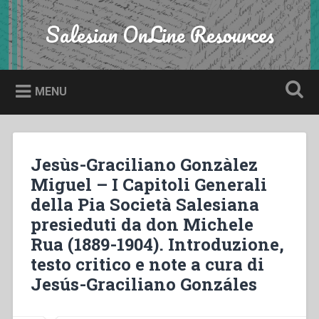
Skip
to
Salesian OnLine Resources
Search
content
MENU
Jesùs-Graciliano Gonzàlez
Miguel – I Capitoli Generali
della Pia Società Salesiana
presieduti da don Michele
Rua (1889-1904). Introduzione,
testo critico e note a cura di
Jesús-Graciliano Gonzáles