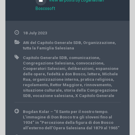
Boscosoft
18 July 2023
Atti del Capitolo Generale SDB
,
Organizzazione
,
tutta la Famiglia Salesiana
Capitolo Generale SDB
,
comunicazione
,
Congregazione Salesiana
,
convocazione
,
Cooperatori Salesiani
,
deliberazioni
,
espansione
delle opere
,
fedeltà a don Bosco
,
lettere
,
Michele
Rua
,
organizzazione interna
,
pratica religiosa
,
regolamento
,
Rettor Maggiore
,
rinnovamento
,
situazione culturale
,
storia della Congregazione
SDB
,
vocazione salesiana
,
X Capitolo Generale
Post
Bogdan Kolar – “Il Santo per il nostro tempo.
navigation
L’immagine di Don Bosco tra gli sloveni fino al
1934” in “Percezione della figura di don Bosco
all’esterno dell’Opera Salesiana dal 1879 al 1965”