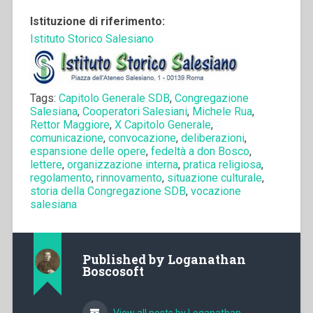
Istituzione di riferimento:
Istituto Storico Salesiano
Tags:
Capitolo Generale SDB
,
Congregazione
Salesiana
,
Cooperatori Salesiani
,
Michele Rua
,
Rettor Maggiore
,
X Capitolo Generale
,
comunicazione
,
convocazione
,
deliberazioni
,
espansione delle opere
,
fedeltà a don Bosco
,
lettere
,
organizzazione interna
,
pratica religiosa
,
regolamento
,
rinnovamento
,
situazione culturale
,
storia della Congregazione SDB
,
vocazione
salesiana
Published by
Loganathan
Boscosoft
View all posts by Loganathan