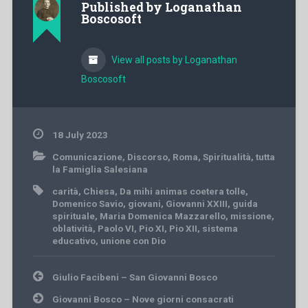
Published by
Loganathan
Boscosoft
View all posts by Loganathan
Boscosoft
18 July 2023
Comunicazione
,
Discorso
,
Roma
,
Spiritualità
,
tutta
la Famiglia Salesiana
carità
,
Chiesa
,
Da mihi animas coetera tolle
,
Domenico Savio
,
giovani
,
Giovanni XXIII
,
guida
spirituale
,
Maria Domenica Mazzarello
,
missione
,
oblatività
,
Paolo VI
,
Pio XI
,
Pio XII
,
sistema
educativo
,
unione con Dio
Post
Giulio Facibeni – San Giovanni Bosco
navigation
Giovanni Bosco – Nove giorni consacrati