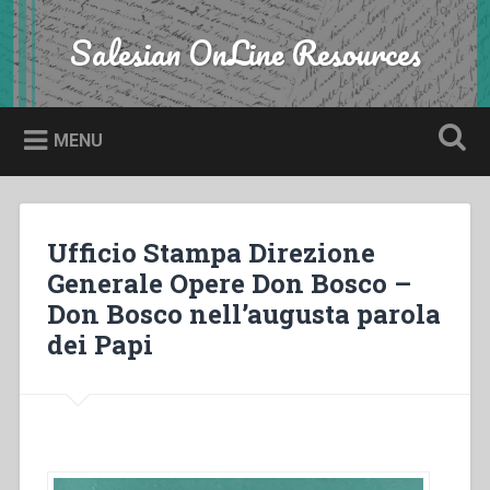
Skip
to
Salesian OnLine Resources
Search
content
MENU
Ufficio Stampa Direzione
Generale Opere Don Bosco –
Don Bosco nell’augusta parola
dei Papi