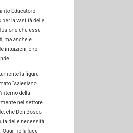
Santo Educatore
per la vastità delle
iffusione che esse
nti, ma anche e
le intuizioni, che
onde.
rtamente la figura
iamato “salesiano
’interno della
rmente nel settore
le, che Don Bosco
ta delle necessità
 Oggi, nella luce