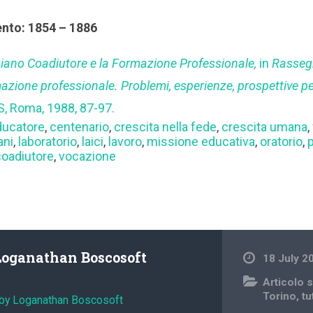
ento: 1854 – 1886
esiano Coadiutore e la Formazione Professionale,
in
Rasseg
azione professionale. Problemi, esperienze, prospettive p
, Roma, 1988, 87-97.
ducatore
,
centenario
,
crescita nella fede
,
crescita umana
,
ani
,
laboratorio
,
laici
,
lavoro
,
missione educativa
,
oratorio
,
coadiutore
,
vocazione
Loganathan Boscosoft
18 July 2
Articolo s
Torino
,
tu
 by Loganathan Boscosoft