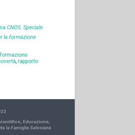
na CNOS. Speciale
er la formazione
formazione
povertà
,
rapporto
023
cientifico
,
Educazione
,
tta la Famiglia Salesiana