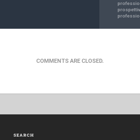
professio
prospetti
professio
COMMENTS ARE CLOSED.
SEARCH