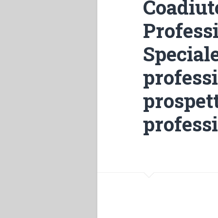
Coadiut
Profess
Special
profess
prospet
profess