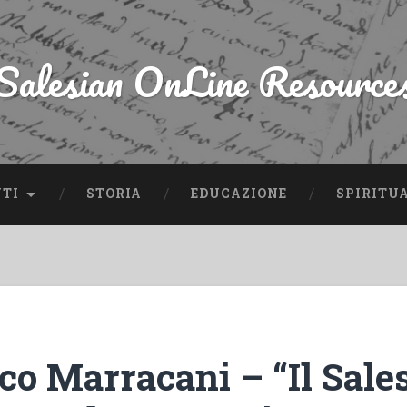
Salesian OnLine Resource
NTI
STORIA
EDUCAZIONE
SPIRITU
co Marracani – “Il Sale