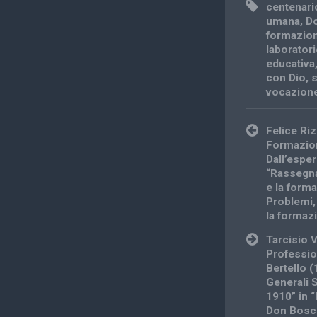
centenari
umana
,
D
formazion
laborator
educativa
con Dio
,
vocazion
Post
Felice Ri
navigation
Formazion
Dall’esper
“Rassegn
e la form
Problemi,
la formaz
Tarcisio V
Professio
Bertello 
Generali 
1910” in 
Don Bosco