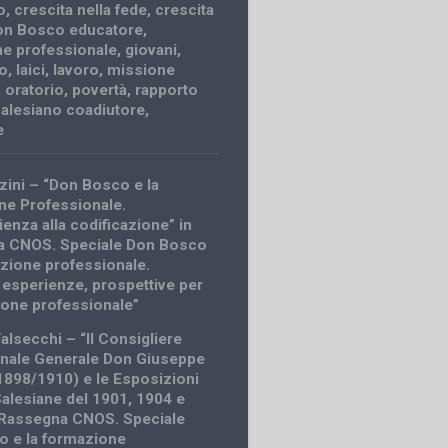
o
,
crescita nella fede
,
crescita
on Bosco educatore
,
e professionale
,
giovani
,
io
,
laici
,
lavoro
,
missione
,
oratorio
,
povertà
,
rapporto
salesiano coadiutore
,
e
zzini – “Don Bosco e la
e Professionale.
ienza alla codificazione” in
a CNOS. Speciale Don Bosco
azione professionale.
 esperienze, prospettive per
ione professionale”
alsecchi – “Il Consigliere
nale Generale Don Giuseppe
(1898/1910) e le Esposizioni
Salesiane del 1901, 1904 e
“Rassegna CNOS. Speciale
 e la formazione