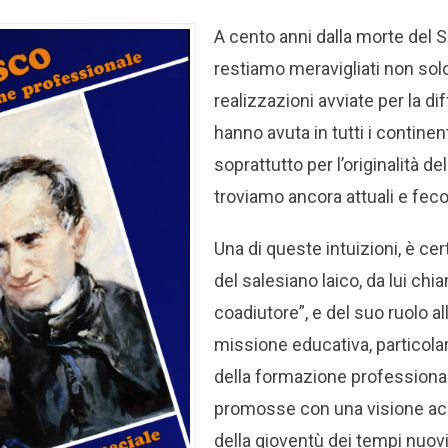
A cento anni dalla morte del 
restiamo meravigliati non solo 
realizzazioni avviate per la d
hanno avuta in tutti i contine
soprattutto per l’originalità del
troviamo ancora attuali e fec
Una di queste intuizioni, è ce
del salesiano laico, da lui ch
coadiutore”, e del suo ruolo all
missione educativa, particola
della formazione professiona
promosse con una visione acu
della gioventù dei tempi nuovi.