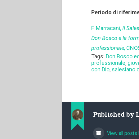
Periodo di riferim
F. Marracani,
Il Sal
Don Bosco e la form
professionale,
CNOS
Tags:
Don Bosco e
professionale
,
giov
con Dio
,
salesiano 
Published by
View all posts