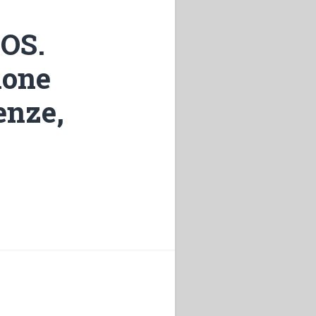
NOS.
ione
enze,