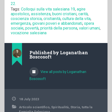
22.
Tags:
Colloqui sulla vita salesiana 19
,
agire
apostolico
,
assistenza
,
buoni cristiani
,
carità
,
coscienza storica
,
cristianità
,
cultura della vita
,
emergenza
,
giovani poveri e abbandonati
,
opera
sociale
,
povertà
,
priorità della persona
,
valori umani
,
vocazione salesiana
Published by
Loganathan
Boscosoft
View all posts by Loganathan
Boscosoft
18 July 2023
Articolo scientifico
,
Spiritualità
,
Storia
,
tutta la
Famiglia Salesiana