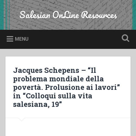
Skip
to
Salesian OnLine Resources
Search
content
MENU
Jacques Schepens – “Il
problema mondiale della
povertà. Prolusione ai lavori”
in “Colloqui sulla vita
salesiana, 19”