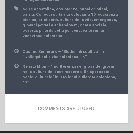
agire apostolico
,
assistenza
,
buoni cristiani
,
carità
,
Colloqui sulla vita salesiana 19
,
coscienza
storica
,
cristianità
,
cultura della vita
,
emergenza
,
giovani poveri e abbandonati
,
opera sociale
,
povertà
,
priorità della persona
,
valori umani
,
vocazione salesiana
Post
Cosimo Semeraro – “Studio introduttivo” in
navigation
“Colloqui sulla vita salesiana, 19”
Renato Mion – “Indifferenza religiosa dei giovani
nella cultura del post-moderno. Un approccio
socio-culturale” in “Colloqui sulla vita salesiana,
17”
COMMENTS ARE CLOSED.