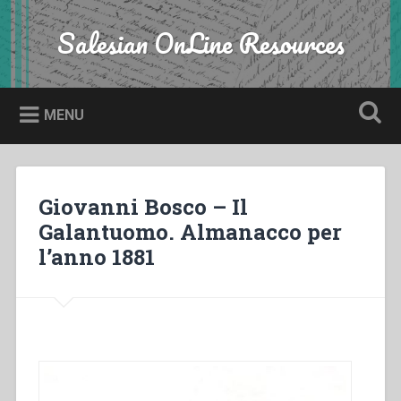
Skip
to
Salesian OnLine Resources
Search
content
MENU
Giovanni Bosco – Il
Galantuomo. Almanacco per
l’anno 1881