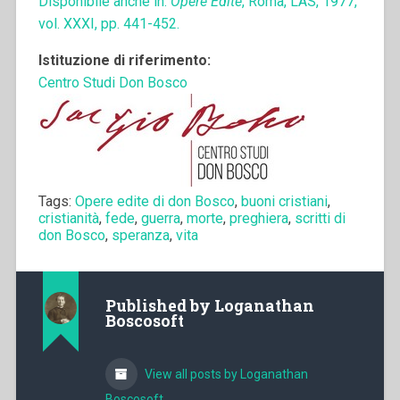
Disponibile anche in:
Opere Edite
, Roma, LAS, 1977,
vol. XXXI, pp. 441-452.
Istituzione di riferimento:
Centro Studi Don Bosco
Tags:
Opere edite di don Bosco
,
buoni cristiani
,
cristianità
,
fede
,
guerra
,
morte
,
preghiera
,
scritti di
don Bosco
,
speranza
,
vita
Published by
Loganathan
Boscosoft
View all posts by Loganathan
Boscosoft