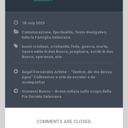
18 July 2023
Comunicazione
,
Spiritualità
,
Testo divulgativo
,
tutta la Famiglia Salesiana
buoni cristiani
,
cristianità
,
fede
,
guerra
,
morte
,
Opere edite di don Bosco
,
preghiera
,
scritti di don
Bosco
,
speranza
,
vita
Post
Ángel Fernández Artime – “Senhor, dá-me dessa
navigation
água” Cultivemos a arte de escutar e de
acompanhar
Giovanni Bosco – Breve notizia sullo scopo della
Pia Società Salesiana
COMMENTS ARE CLOSED.