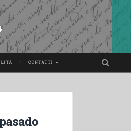
s
ALITÀ
CONTATTI
 pasado