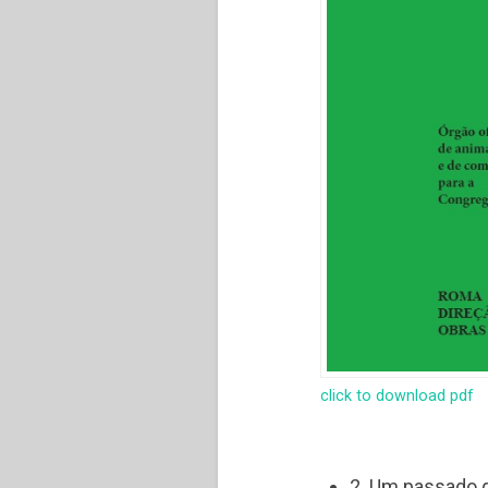
click to download pdf
2. Um passado q