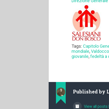
Direzione Generale
Tags:
Capitolo Gen
mondiale
,
Valdocc
giovanile
,
fedeltà a
Published by
View all posts