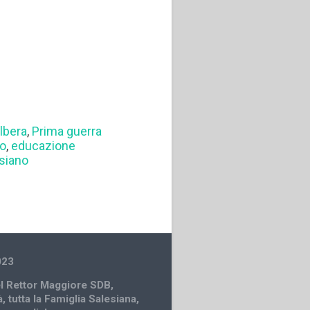
lbera
,
Prima guerra
go
,
educazione
esiano
023
el Rettor Maggiore SDB
,
à
,
tutta la Famiglia Salesiana
,