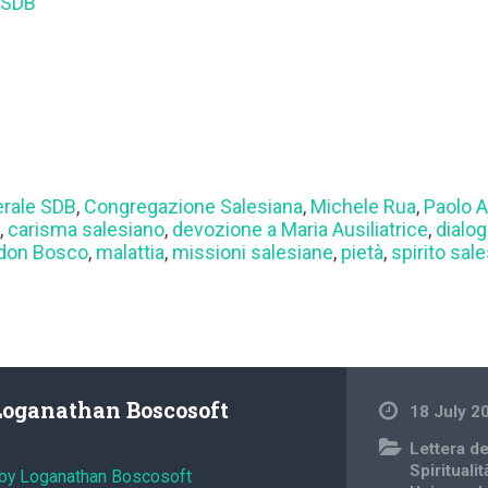
 SDB
erale SDB
,
Congregazione Salesiana
,
Michele Rua
,
Paolo A
o
,
carisma salesiano
,
devozione a Maria Ausiliatrice
,
dialo
 don Bosco
,
malattia
,
missioni salesiane
,
pietà
,
spirito sal
Loganathan Boscosoft
18 July 2
Lettera d
Spiritualit
 by Loganathan Boscosoft