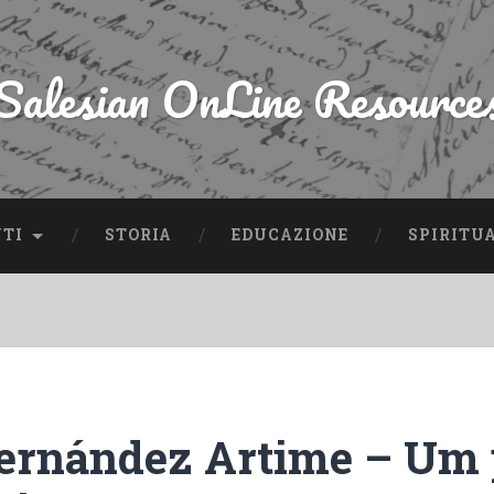
Salesian OnLine Resource
NTI
STORIA
EDUCAZIONE
SPIRITU
ernández Artime – Um