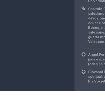
Universal
Capitolo 
salesiano
devozione
educazion
Bosco
,
ma
salesiane
guerra mo
Valdocco
Post
Ángel Fe
navigation
pela espe
todas as 
Giovanni 
spirituali
Pia Socie