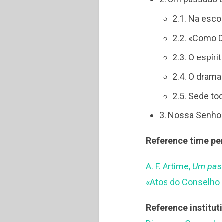
2.1. Na esc
2.2. «Como 
2.3. O espíri
2.4. O drama
2.5. Sede to
3. Nossa Senho
Reference time pe
A. F. Artime,
Um pasa
«Atos do Conselho 
Reference institut