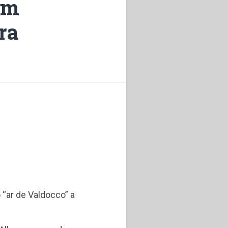
Em
ra
 “ar de Valdocco” a