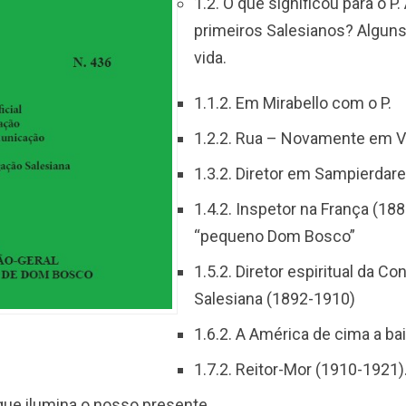
1.2. O que significou para o P
primeiros Salesianos? Algun
vida.
1.1.2. Em Mirabello com o P.
1.2.2. Rua – Novamente em 
1.3.2. Diretor em Sampierdar
1.4.2. Inspetor na França (18
“pequeno Dom Bosco”
1.5.2. Diretor espiritual da C
Salesiana (1892-1910)
1.6.2. A América de cima a ba
1.7.2. Reitor-Mor (1910-1921)
ue ilumina o nosso presente.