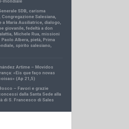
e-mondiale
Generale SDB
,
carisma
,
Congregazione Salesiana
,
 a Maria Ausiliatrice
,
dialogo
,
e giovanile
,
fedeltà a don
lattia
,
Michele Rua
,
missioni
,
Paolo Albera
,
pietà
,
Prima
ndiale
,
spirito salesiano
,
rnández Artime – Movidos
rança: «Eis que faço novas
coisas» (Ap 21,5)
Bosco – Favori e grazie
 concessi dalla Santa Sede alla
tà di S. Francesco di Sales