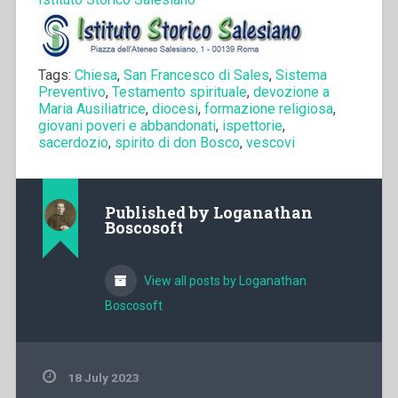
Tags:
Chiesa
,
San Francesco di Sales
,
Sistema
Preventivo
,
Testamento spirituale
,
devozione a
Maria Ausiliatrice
,
diocesi
,
formazione religiosa
,
giovani poveri e abbandonati
,
ispettorie
,
sacerdozio
,
spirito di don Bosco
,
vescovi
Published by
Loganathan
Boscosoft
View all posts by Loganathan
Boscosoft
18 July 2023