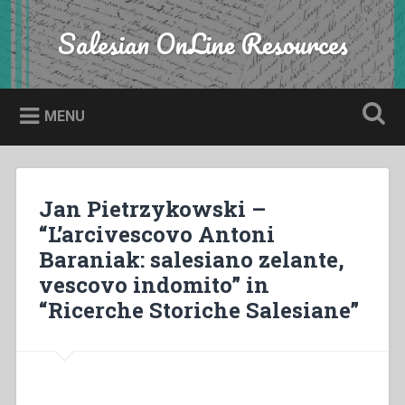
Skip
to
Salesian OnLine Resources
Search
content
MENU
Jan Pietrzykowski –
“L’arcivescovo Antoni
Baraniak: salesiano zelante,
vescovo indomito” in
“Ricerche Storiche Salesiane”