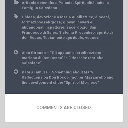
Articolo scientifico
,
Polonia
,
Spiritualità
,
tutta la
Famiglia Salesiana
Chiesa
,
devozione a Maria Ausiliatrice
,
diocesi
,
formazione religiosa
,
giovani poveri e
abbandonati
,
ispettorie
,
sacerdozio
,
San
Francesco di Sales
,
Sistema Preventivo
,
spirito di
don Bosco
,
Testamento spirituale
,
vescovi
Post
Aldo Giraudo – “Gli appunti di predicazione
navigation
mariana di Don Bosco” in “Ricerche Storiche
Salesiane”
Kaoru Tamura – Something about Mary.
Reflections on Don Bosco, mother Mazzarello and
the development of the “Spirit of Mornese”
COMMENTS ARE CLOSED.