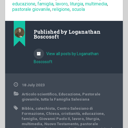
educazione
,
famiglia
,
lavoro
,
liturgia
,
multimedia
,
pastorale giovanile
,
religione
,
scuola
Published by
Loganathan
Boscosoft
View all posts by Loganathan
Boscosoft
18 July 2023
Articolo scientifico
,
Educazione
,
Pastorale
giovanile
,
tutta la Famiglia Salesiana
Bibbia
,
catechista
,
Centro Salesiano di
Formazione
,
Chiesa
,
cristianità
,
educazione
,
famiglia
,
Giovanni Paolo II
,
lavoro
,
liturgia
,
multimedia
,
Nuovo Testamento
,
pastorale