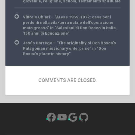
giovanile
,
religione
,
scuola
,
Testamento spirituale
Post
Vittorio Chiari – “Arese 1955-1972: casa per i
navigation
perdenti nella vita-terra natale dell’operazione
mato grosso” in “Salesiani di Don Bosco in Italia.
150 anni di Educazione”
Jesús Borrego – “The originality of Don Bosco’s
Patagonian missionary enterprise” in “Don
Bosco’s place in history”
COMMENTS ARE CLOSED.
Facebook
YouTube
Google
GitHub