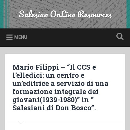
Skip
to
Salesian OnLine Resources
Search
content
MENU
Mario Filippi – “Il CCS e
l’elledici: un centro e
un’editrice a servizio di una
formazione integrale dei
giovani(1939-1980)” in ”
Salesiani di Don Bosco”.