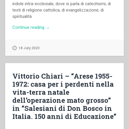
indole intra-ecclesiale, dove si parla di catechismi, di
testi di religione cattolica, di evangelizzazione, di
spiritualità.
“Mario
Continue reading
→
Filippi
–
“Il
18 July 2023
CCS
e
l’elledici:
un
Vittorio Chiari – “Arese 1955-
centro
1972: casa per i perdenti nella
e
vita-terra natale
un’editrice
a
dell’operazione mato grosso”
servizio
in “Salesiani di Don Bosco in
di
Italia. 150 anni di Educazione”
una
formazione
integrale