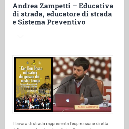
nei
Andrea Zampetti – Educativa
giovani
di strada, educatore di strada
dei
e Sistema Preventivo
CFP:
una
ricerca
sul
campo”
Il lavoro di strada rappresenta l’espressione diretta