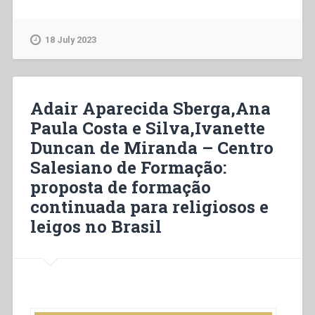
Dario
Jaramillo
–
18 July 2023
Il
centro
salesiano
regionale
Adair Aparecida Sberga,Ana
di
Paula Costa e Silva,Ivanette
formazione
Duncan de Miranda – Centro
permanente
(Quito
Salesiano de Formação:
–
proposta de formação
Ecuador)”
continuada para religiosos e
leigos no Brasil