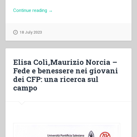
“Michael
Continue reading
→
Chang
–
“A
18 July 2023
concise
history
of
the
Elisa Colì,Maurizio Norcia –
salesian
Fede e benessere nei giovani
corean
dei CFP: una ricerca sul
missions”
in
campo
“The
beginning
of
the
Salesian
presence
in