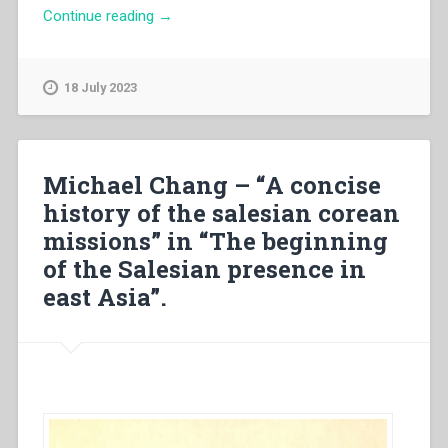
“Pascual
Continue reading
→
Chavez
Villanueva
–
18 July 2023
“Enche-
se
de
compaixão
Michael Chang – “A concise
por
history of the salesian corean
eles,
missions” in “The beginning
porque
eram
of the Salesian presence in
como
east Asia”.
ovelhas
sem
pastor.
E
começou
então,
a