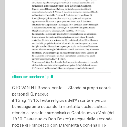
150
anni
di
Educazione””
clicca per scaricare il pdf
G IO VAN N I Bosco, santo. – Stando ai propri ricordi
personali G. nacque
il 15 ag. 1815, festa religiosa dell’Assunta e perciò
beneaugurante secondo la mentalità ecclesiastica;
stando ai registri parrocchiali di Castelnuovo d’Asti (dal
1930 Castelnuovo Don Bosco) nacque dalle seconde
nozze di Francesco con Margherita Occhiena il 16