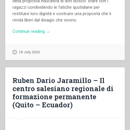
della proposta educativa di don Bosco: stare con i
ragazzi condividendo le fatiche quotidiane per
restituire loro dignità e costruire una proposta che li
renda liberi dal disagio che vivono.
“Andrea
Continue reading
→
Zampetti
–
Educativa
18 July 2023
di
strada,
educatore
di
Ruben Dario Jaramillo – Il
strada
centro salesiano regionale di
e
formazione permanente
Sistema
Preventivo”
(Quito – Ecuador)