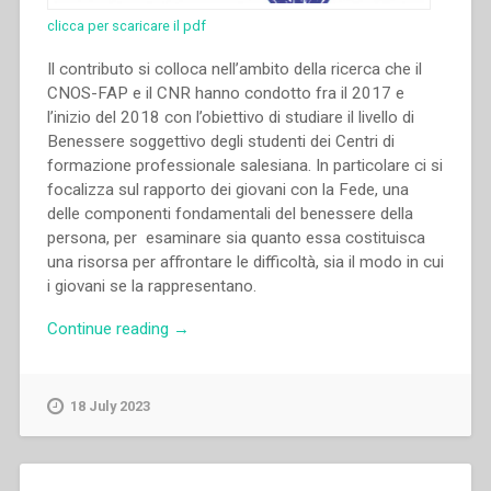
clicca per scaricare il pdf
Il contributo si colloca nell’ambito della ricerca che il
CNOS-FAP e il CNR hanno condotto fra il 2017 e
l’inizio del 2018 con l’obiettivo di studiare il livello di
Benessere soggettivo degli studenti dei Centri di
formazione professionale salesiana. In particolare ci si
focalizza sul rapporto dei giovani con la Fede, una
delle componenti fondamentali del benessere della
persona, per esaminare sia quanto essa costituisca
una risorsa per aﬀrontare le difficoltà, sia il modo in cui
i giovani se la rappresentano.
“Elisa
Continue reading
→
Colì,Maurizio
Norcia
–
18 July 2023
Fede
e
benessere