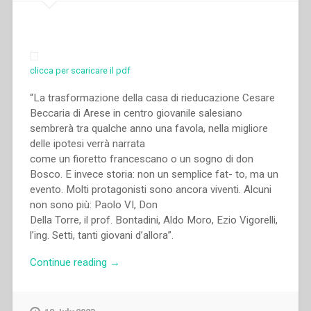
dei
giovani(1939-
1980)”
in
clicca per scaricare il pdf
”
Salesiani
“La trasformazione della casa di rieducazione Cesare
di
Beccaria di Arese in centro giovanile salesiano
Don
sembrerà tra qualche anno una favola, nella migliore
Bosco”.”
delle ipotesi verrà narrata
come un fioretto francescano o un sogno di don
Bosco. E invece storia: non un semplice fat- to, ma un
evento. Molti protagonisti sono ancora viventi. Alcuni
non sono più: Paolo VI, Don
Della Torre, il prof. Bontadini, Aldo Moro, Ezio Vigorelli,
l’ing. Setti, tanti giovani d’allora”.
“Vittorio
Continue reading
→
Chiari
–
“Arese