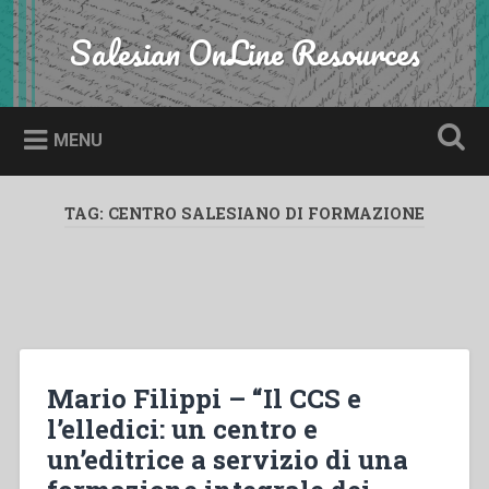
Skip
to
Salesian OnLine Resources
Search
content
MENU
TAG:
CENTRO SALESIANO DI FORMAZIONE
Mario Filippi – “Il CCS e
l’elledici: un centro e
un’editrice a servizio di una