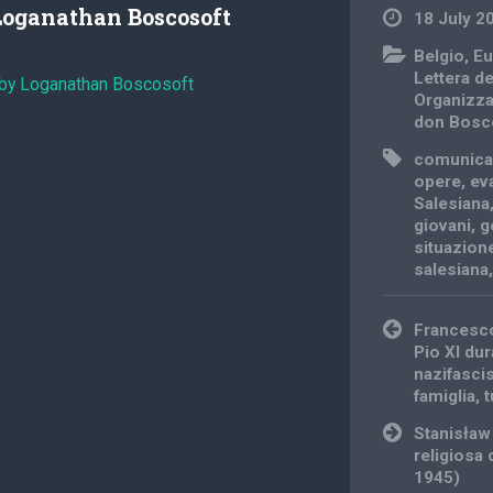
Loganathan Boscosoft
18 July 2
Belgio
,
Eu
Lettera d
 by Loganathan Boscosoft
Organizz
don Bosc
comunica
opere
,
ev
Salesiana
giovani
,
g
situazione
salesiana
Post
Francesco
navigation
Pio XI du
nazifasci
famiglia, t
Stanisław 
religiosa
1945)