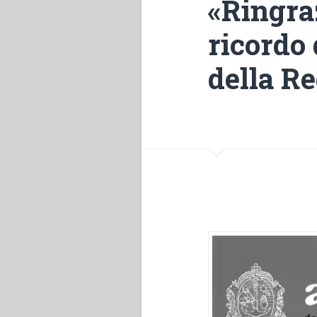
«Ringraz
ricordo 
della R