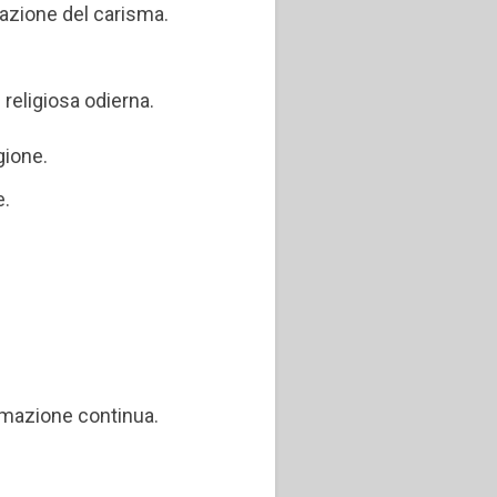
tazione del carisma.
 religiosa odierna.
gione.
e.
ormazione continua.