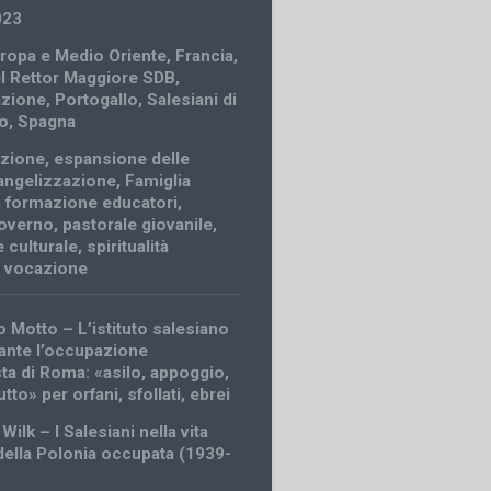
023
ropa e Medio Oriente
,
Francia
,
el Rettor Maggiore SDB
,
azione
,
Portogallo
,
Salesiani di
o
,
Spagna
zione
,
espansione delle
angelizzazione
,
Famiglia
,
formazione educatori
,
overno
,
pastorale giovanile
,
 culturale
,
spiritualità
,
vocazione
 Motto – L’istituto salesiano
rante l’occupazione
sta di Roma: «asilo, appoggio,
utto» per orfani, sfollati, ebrei
Wilk – I Salesiani nella vita
 della Polonia occupata (1939-