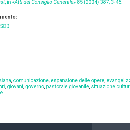
est
, in
«Atti del Consiglio Generale»
85 (2004) 387, 3-45.
rimento:
 SDB
siana
,
comunicazione
,
espansione delle opere
,
evangeliz
ori
,
giovani
,
governo
,
pastorale giovanile
,
situazione cultur
ne