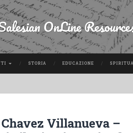
Salesian OnLine Resource
NTI
STORIA
EDUCAZIONE
SPIRITU
 Chavez Villanueva –