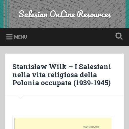
Skip
to
Salesian OnLine Resources
Search
content
MENU
Stanisław Wilk – I Salesiani
nella vita religiosa della
Polonia occupata (1939-1945)