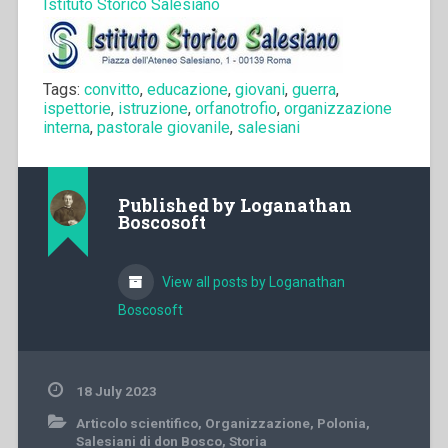
Istituto Storico Salesiano
Tags:
convitto
,
educazione
,
giovani
,
guerra
,
ispettorie
,
istruzione
,
orfanotrofio
,
organizzazione
interna
,
pastorale giovanile
,
salesiani
Published by
Loganathan
Boscosoft
View all posts by Loganathan
Boscosoft
18 July 2023
Articolo scientifico
,
Organizzazione
,
Polonia
,
Salesiani di don Bosco
,
Storia