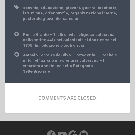
convitto
,
educazione
,
giovani
,
guerra
,
ispettorie
,
istruzione
,
orfanotrofio
,
organizzazione interna
,
pastorale giovanile
,
salesiani
Post
Pietro Braido – Tratti di vita religiosa salesiana
navigation
nello scritto «Ai Soci Salesiani» di don Bosco del
1875. Introduzione e testi critici
Antonio Ferreira da Silva – Patagonia: I- Realtà e
mito nell’azione missionaria salesiana – Il
vicariato apostolico della Patagonia
Settentrionale
COMMENTS ARE CLOSED.
Facebook
YouTube
Google
GitHub