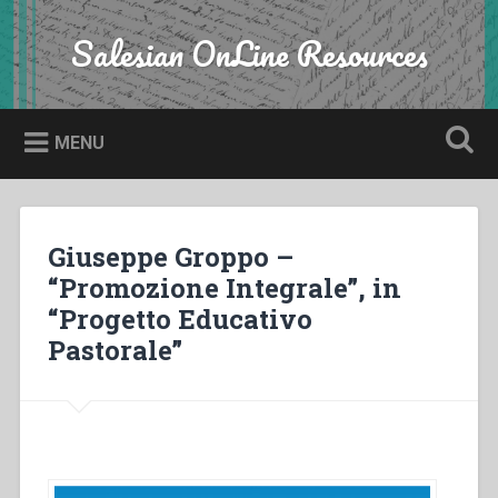
Skip
to
Salesian OnLine Resources
Search
content
MENU
Giuseppe Groppo –
“Promozione Integrale”, in
“Progetto Educativo
Pastorale”