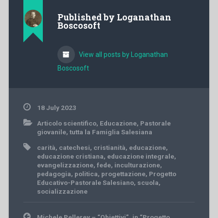
Published by
Loganathan
Boscosoft
View all posts by Loganathan
Boscosoft
18 July 2023
Articolo scientifico
,
Educazione
,
Pastorale
giovanile
,
tutta la Famiglia Salesiana
carità
,
catechesi
,
cristianità
,
educazione
,
educazione cristiana
,
educazione integrale
,
evangelizzazione
,
fede
,
inculturazione
,
pedagogia
,
politica
,
progettazione
,
Progetto
Educativo-Pastorale Salesiano
,
scuola
,
socializzazione
Post
Michele Pellerey – “Obiettivi”, in “Progetto