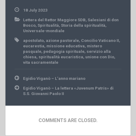
18 July 2023
Lettera del Rettor Maggiore SDB
,
Salesiani di don
Bosco
,
Spiritualità
,
Storia della spiritualità
,
Universale-mondiale
apostolato
,
azione pastorale
,
Concilio Vaticano II
,
eucarestia
,
missione educativa
,
mistero
pasquale
,
pedagogia spirituale
,
servizio alla
chiesa
,
spiritualità eucaristica
,
unione con Dio
,
vita sacramentale
Post
Egidio Viganò – L‘anno mariano
navigation
Egidio Viganò – La lettera «Juvenum Patris» di
S.S. Giovanni Paolo II
COMMENTS ARE CLOSED.