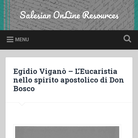
Skip
to
Salesian OnLine Resources
Search
content
MENU
Egidio Viganò – L‘Eucaristia
nello spirito apostolico di Don
Bosco