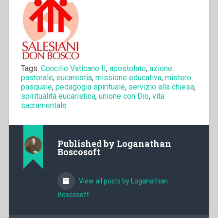
Tags:
Concilio Vaticano II
,
apostolato
,
azione
pastorale
,
eucarestia
,
missione educativa
,
mistero
pasquale
,
pedagogia spirituale
,
servizio alla chiesa
,
spiritualità eucaristica
,
unione con Dio
,
vita
sacramentale
Published by
Loganathan
Boscosoft
View all posts by Loganathan
Boscosoft